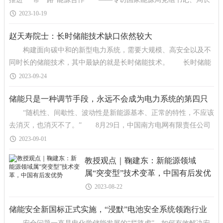
章建华 金桂飘香，风起
2023-10-19
赵天寿院士：长时储能技术缺口依然较大
构建面向碳中和的新型电力系统，需要大规模、高安全以及不
同时长的储能技术，其中最缺的就是长时储能技术。 长时储能
市场越来越火。据咨询机构伍德麦肯兹统计，全球投运及
2023-09-24
储能只是一种调节手段，永远不会成为电力系统的第四只
“随机性、间歇性、波动性是新能源基本、正常的特性，不应该
脚
去消灭，也消灭不了。” 8月29日，中国南方电网有限责任公司
专家委员会专职委员郑耀东在第十届中国
2023-09-01
教授观点｜鞠建东：新能源领域
属“突变型”技术变革，中国有后发优
势
2023-08-22
储能安全新国标正式实施，“浸默”电池安全系统领跑行业