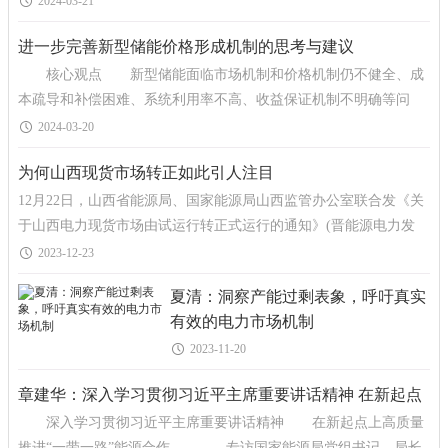
2024-03-21
进一步完善新型储能价格形成机制的思考与建议
核心观点 新型储能面临市场机制和价格机制仍不健全、成
本疏导和补偿困难、系统利用率不高、收益保证机制不明确等问
题，亟须制定科学合理的价格机制，完善相关价格体系和
2024-03-20
为何山西现货市场转正如此引人注目
12月22日，山西省能源局、国家能源局山西监管办公室联合发《关
于山西电力现货市场由试运行转正式运行的通知》(晋能源电力发
〔2023〕320号)，通知提到，“经过评估认为，山
2023-12-23
夏清：洞察产能过剩表象，呼吁真实
有效的电力市场机制
2023-11-20
章建华：深入学习贯彻习近平主席重要讲话精神 在新起点
深入学习贯彻习近平主席重要讲话精神 在新起点上高质量
上高质量推进“一带一路”能源合作
推进“一带一路”能源合作 ——专访国家能源局党组书记、局长