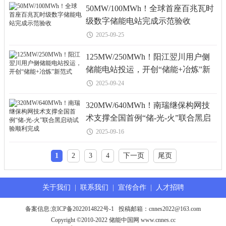
50MW/100MWh！全球首座百兆瓦时
级数字储能电站完成示范验收
2025-09-25
125MW/250MWh！阳江翌川用户侧
储能电站投运，开创“储能+冶炼”新
范式
2025-09-24
320MW/640MWh！南瑞继保构网技
术支撑全国首例“储-光-火”联合黑启
动试验顺利完成
2025-09-16
1
2
3
4
下一页
尾页
关于我们
|
联系我们
|
宣传合作
|
人才招聘
备案信息:
京ICP备2022014822号-1
投稿邮箱：cnnes2022@163.com
Copyright ©2010-2022 储能中国网 www.cnnes.cc