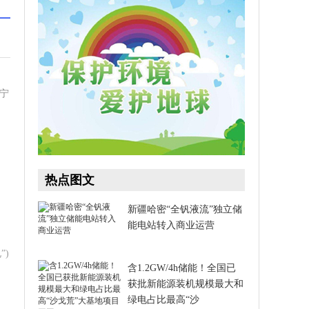
宁
热点图文
新疆哈密“全钒液流”独立储
能电站转入商业运营​
”)
含1.2GW/4h储能！全国已
获批新能源装机规模最大和
绿电占比最高“沙