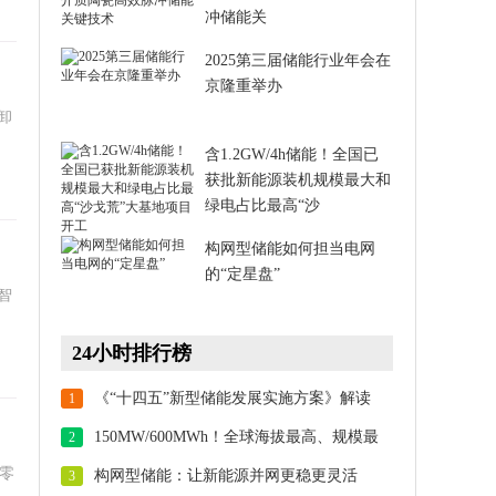
冲储能关
2025第三届储能行业年会在
京隆重举办
卸
含1.2GW/4h储能！全国已
获批新能源装机规模最大和
绿电占比最高“沙
构网型储能如何担当电网
的“定星盘”
智
24小时排行榜
《“十四五”新型储能发展实施方案》解读
1
150MW/600MWh！全球海拔最高、规模最
2
大！华能海南州储能项目顺利并网
零
构网型储能：让新能源并网更稳更灵活
3