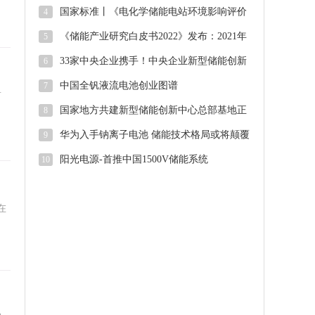
国家标准丨《电化学储能电站环境影响评价
4
导则（征求意见稿）》
《储能产业研究白皮书2022》发布：2021年
5
中国新型储能新增投运2.4G
33家中央企业携手！中央企业新型储能创新
6
联合体正式启动
中国全钒液流电池创业图谱
7
首
国家地方共建新型储能创新中心总部基地正
8
式启用
华为入手钠离子电池 储能技术格局或将颠覆
9
阳光电源-首推中国1500V储能系统
10
在