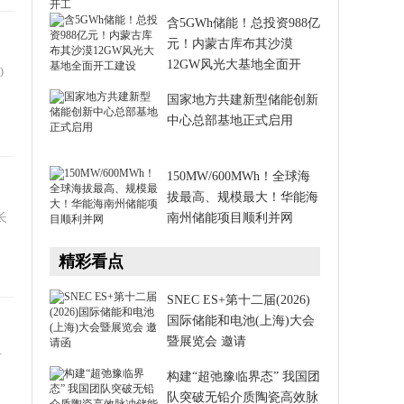
含5GWh储能！总投资988亿
元！内蒙古库布其沙漠
12GW风光大基地全面开
0
国家地方共建新型储能创新
中心总部基地正式启用
150MW/600MWh！全球海
拔最高、规模最大！华能海
长
南州储能项目顺利并网
精彩看点
SNEC ES+第十二届(2026)
国际储能和电池(上海)大会
暨展览会 邀请
节
构建“超弛豫临界态” 我国团
队突破无铅介质陶瓷高效脉