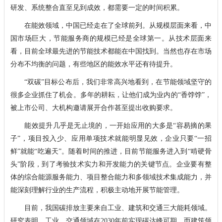
研发、系统整合直至见到成效，都需要一定的时间积累。
在能效领域，中国已经走在了全球前列。从规模层面来看，中
国市场巨大，节能服务商的规模已经是全球第一。从技术层面来
看，目前全球最先进的节能技术都能在中国找到。当然也存在市场
分布不均衡的问题，有些地区的能效水平还有待提升。
“双碳”目标公布后，我们非常高兴地看到，在节能领域坚守的
很多企业抓住了机会。多年的耕耘，让他们成为业内的“香饽饽”，
被上市公司、大机构邀请展开合作甚至提出收购要求。
能效提升几乎是无止境的，一开始应用的大多是“容易摘的果
子”，项目投入少、应用单项技术就能明显见效，企业只要“一招
鲜”就能“吃遍天”。随着时间的推进，目前节能服务进入到“啃硬骨
头”阶段，到了考验技术实力和开发能力的关键节点。企业要有整
体的综合能源服务能力、项目整合能力和多领域技术集成能力，并
能深刻理解行业的生产流程，积极主动地开展节能管理。
目前，我国碳排放主要来自工业、建筑和交通三大能耗领域。
研究表明，工业、交通领域在2030年前实现碳达峰可期，而建筑领