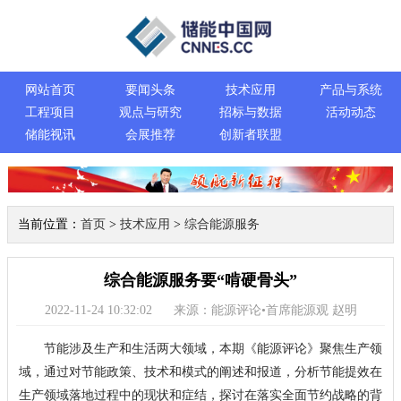
网站首页
要闻头条
技术应用
产品与系统
工程项目
观点与研究
招标与数据
活动动态
储能视讯
会展推荐
创新者联盟
当前位置：
首页
>
技术应用
>
综合能源服务
综合能源服务要“啃硬骨头”
2022-11-24 10:32:02
来源：能源评论•首席能源观 赵明
节能涉及生产和生活两大领域，本期《能源评论》聚焦生产领
域，通过对节能政策、技术和模式的阐述和报道，分析节能提效在
生产领域落地过程中的现状和症结，探讨在落实全面节约战略的背