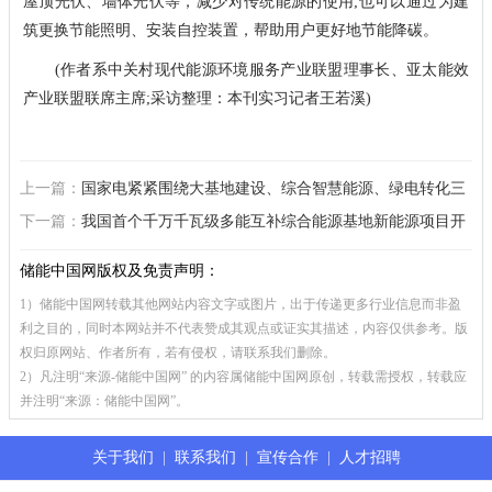
屋顶光伏、墙体光伏等，减少对传统能源的使用;也可以通过为建
筑更换节能照明、安装自控装置，帮助用户更好地节能降碳。
(作者系中关村现代能源环境服务产业联盟理事长、亚太能效
产业联盟联席主席;采访整理：本刊实习记者王若溪)
上一篇：
国家电紧紧围绕大基地建设、综合智慧能源、绿电转化三
大主线
下一篇：
我国首个千万千瓦级多能互补综合能源基地新能源项目开
启全面建设
储能中国网版权及免责声明：
1）储能中国网转载其他网站内容文字或图片，出于传递更多行业信息而非盈
利之目的，同时本网站并不代表赞成其观点或证实其描述，内容仅供参考。版
权归原网站、作者所有，若有侵权，请联系我们删除。
2）凡注明“来源-储能中国网” 的内容属储能中国网原创，转载需授权，转载应
并注明“来源：储能中国网”。
关于我们
|
联系我们
|
宣传合作
|
人才招聘