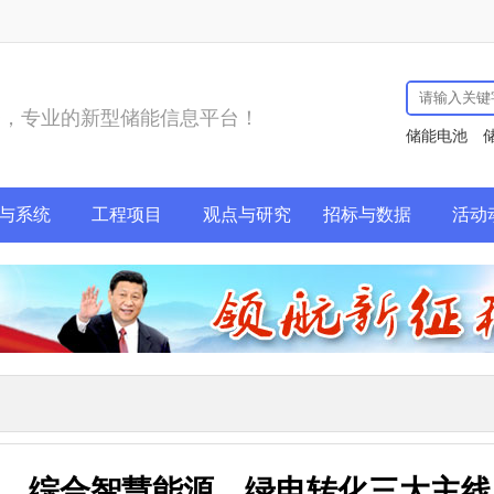
务，专业的新型储能信息平台！
储能电池
与系统
工程项目
观点与研究
招标与数据
活动
、综合智慧能源、绿电转化三大主线