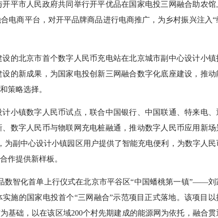
与开平市人民政府共同举行开平优品在国家电投三网融合助农馆
合电商平台，对开平品牌商品进行电商推广，为乡村振兴注入“
发建设的北京市首个数字人民币充电站在北京城市副中心设计小镇
建设的新成果，为国家电投创新三网融合数字化底座建设，推动
和策略选择。
设计小镇数字人民币试点，联合中国银行、中国联通、特来电、
新、数字人民币与物联网充电桩融通，推动数字人民币应用新场
，为副中心设计小镇园区用户提供了智能充电便利，为数字人民
合作提供新样板。
产品数智化首单上行仪式在北京市平谷区“中国蟠桃第一镇”——刘
实施的国家电投首个“三网融合”示范项目正式落地。该项目以
”为基础，以在该区域200个村先期建成的能源网为依托，融合贯