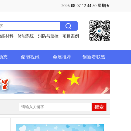
2026-08-07 12:44:51 星期五
储能材料
储能系统
消防与监控
项目案例
动态
储能视讯
会展推荐
创新者联盟