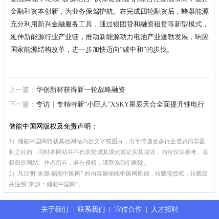
金融和资本创新，为业务保驾护航。在完成四轮融资后，蜂巢能源
充分利用新兴金融服务工具，通过银团贷和融资租赁等新型模式，
延伸新能源行业产业链，推动新能源动力电池产业蓬勃发展，响应
国家能源结构改革，进一步加快迈向“碳中和”的步伐。
上一篇：
华创新材获得新一轮战略融资
下一篇：
专访｜专精特新“小巨人”XSKY星辰天合全面提升锂电行
业数字化转型效率
储能中国网版权及免责声明：
1）储能中国网转载其他网站内容文字或图片，出于传递更多行业信息而非盈
利之目的，同时本网站并不代表赞成其观点或证实其描述，内容仅供参考。版
权归原网站、作者所有，若有侵权，请联系我们删除。
2）凡注明“来源-储能中国网” 的内容属储能中国网原创，转载需授权，转载应
并注明“来源：储能中国网”。
关于我们
|
联系我们
|
宣传合作
|
人才招聘