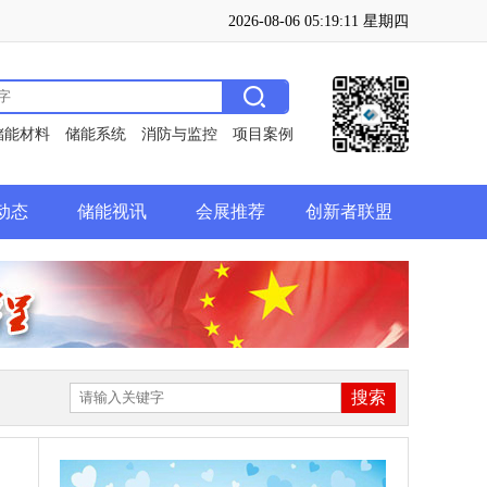
2026-08-06 05:19:11 星期四
储能材料
储能系统
消防与监控
项目案例
动态
储能视讯
会展推荐
创新者联盟