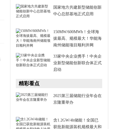
国家地方共建新型储能创新
中心总部基地正式启用
150MW/600MWh！全球海
拔最高、规模最大！华能海
南州储能项目顺利并网
33家中央企业携手！中央企
描
业新型储能创新联合体正式
启动
精彩看点
2025第三届储能行业年会在
京隆重举办
含1.2GW/4h储能！全国已
获批新能源装机规模最大和