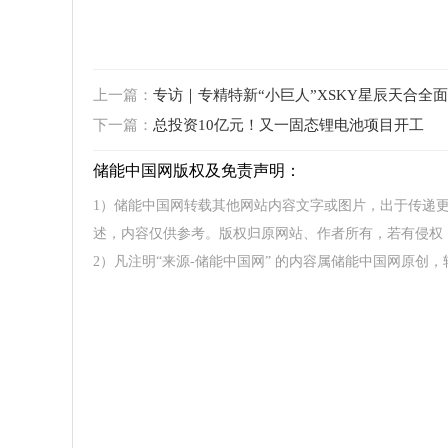
上一篇：
专访｜专精特新“小巨人”XSKY星辰天合全
下一篇：
总投资10亿元！又一固态锂电池项目开工
储能中国网版权及免责声明：
1）储能中国网转载其他网站内容文字或图片，出于传递
述，内容仅供参考。版权归原网站、作者所有，若有侵权
2）凡注明“来源-储能中国网” 的内容属储能中国网原创