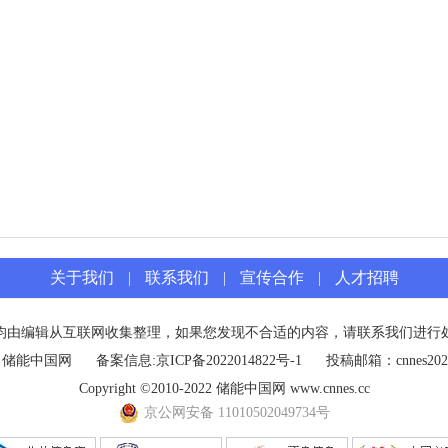
关于我们
|
联系我们
|
宣传合作
|
人才招聘
均由编辑从互联网收集整理，如果您发现不合适的内容，请联系我们进行
：储能中国网
备案信息:
京ICP备2022014822号-1
投稿邮箱：cnnes2022
Copyright ©2010-2022 储能中国网 www.cnnes.cc
京公网安备 11010502049734号