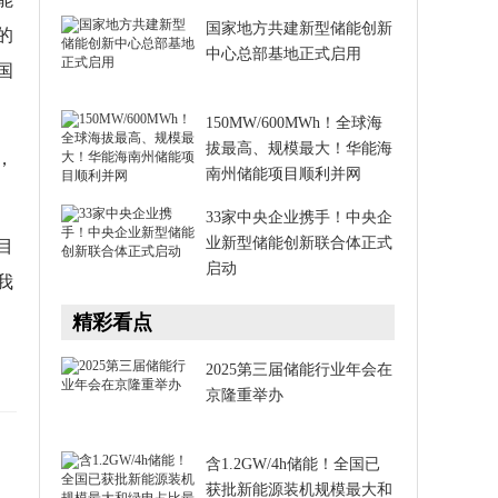
国家地方共建新型储能创新
的
中心总部基地正式启用
国
150MW/600MWh！全球海
拔最高、规模最大！华能海
，
南州储能项目顺利并网
33家中央企业携手！中央企
业新型储能创新联合体正式
目
启动
我
精彩看点
2025第三届储能行业年会在
京隆重举办
含1.2GW/4h储能！全国已
获批新能源装机规模最大和