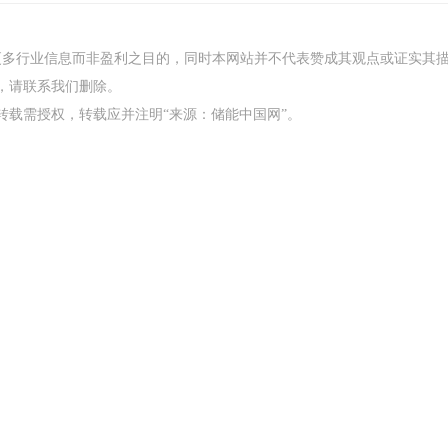
更多行业信息而非盈利之目的，同时本网站并不代表赞成其观点或证实其
，请联系我们删除。
，转载需授权，转载应并注明“来源：储能中国网”。