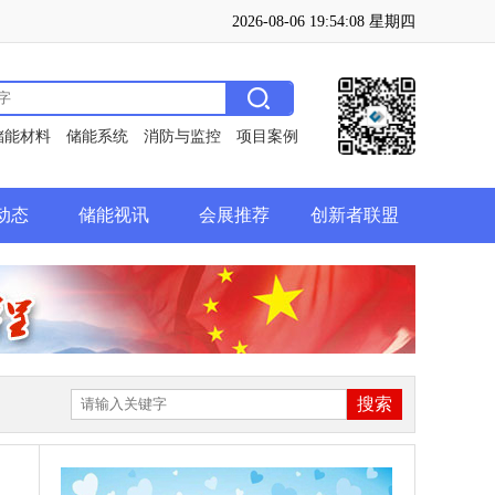
2026-08-06 19:54:09 星期四
储能材料
储能系统
消防与监控
项目案例
动态
储能视讯
会展推荐
创新者联盟