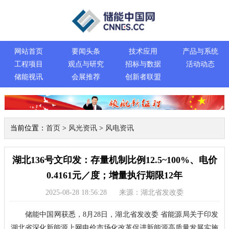
网站首页
要闻头条
技术应用
产品与系统
工程项目
观点与研究
招标与数据
活动动态
储能视讯
会展推荐
创新者联盟
当前位置：
首页
>
风光资讯
>
风电资讯
湖北136号文印发：存量机制比例12.5~100%、电价
0.4161元／度；增量执行期限12年
2025-08-28 18:56:28
来源：湖北省发改委
储能中国网获悉，8月28日，湖北省发改委 省能源局关于印发
湖北省深化新能源上网电价市场化改革促进新能源高质量发展实施