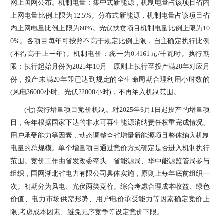
网上国网公布。机制电量：集中式新能源，机制电量占该项目省内
上网电量比例上限为12.5%。分布式新能源，机制电量占该项目省
内上网电量比例上限为80%。光伏扶贫项目机制电量比例上限为10
0%。各项目每年可按照不高于规定比例上限，自主确定执行比例
(不得高于上一年)。机制电价：统一为0.4161元/千瓦时。执行期
限：执行起始月份为2025年10月，原则上执行至投产满20年对应月
份，投产未满20年即已达到规定的全生命周期合理利用小时数的
(风电36000小时、光伏22000小时)，不再纳入机制范围。
(七)实行增量项目竞价机制。对2025年6月1日起投产的增量项
目，每年根据国家下达的非水可再生能源消纳责任权重完成情况、
用户承受能力等因素，动态调整全省增量新能源项目整体纳入机制
电量的总规模。单个增量项目通过竞价方式确定是否进入机制执行
范围。竞价工作由省发改委牵头，省能源局、华中能源监管局参与
组织，国网湖北省电力有限公司具体实施，原则上每年底前组织一
次。初期分为风电、光伏两类竞价。综合考虑合理成本收益、绿色
价值、电力市场供需形势、用户电价承受能力等因素确定竞价上
限;考虑成本因素、避免无序竞争等设定竞价下限。