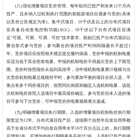
(八)强化增量项目竞价管理。每年组织已投产和未来12个月内
投产、且未纳入过机制执行范围的新能源项目自愿参与竞价(具体
以竞价公告规定为准)。集中式项目、10千伏及以上的分布式项目
应具备自动发电控制功能(AGC)，10千伏以下分布式项目应满
足“可观、可测、可调、可控”技术要求。鼓励已投产分布式项目以
聚合形式参与竞价，参与聚合的项目投产时间间隔最长不超过1
年。竞价项目应按照相关规定提交履约保函，竞价申报的机制电量
应适当低于其全部发电量。申报的机制电价不得超出竞价上下限范
围。竞价时按照报价从低到高排序，当申报机制电量累计规模与当
次竞价机制电量总规模持平时，参与累加平衡的项目全部入选，平
衡点有多个同价项目的，按照同比例原则确定入选机制电量，该批
次机制电价按照入选项目中最高报价确定。参与竞价但未入选的项
目可参与下次竞价，可申报竞价的电量规模逐次递减。
(九)明确增量项目执行期限。入选的增量项目机制电价执行期
限暂定为12年。分布式项目投产后，连续两个自然年自发自用率都
高于全省分布式平均自发自用率水平10个百分点以上的，执行期限
可增加1年，可增加的执行期限最多不超过2年。入选时已投产的项