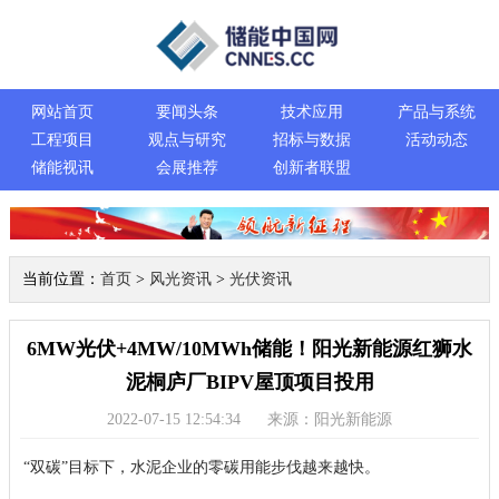
网站首页
要闻头条
技术应用
产品与系统
工程项目
观点与研究
招标与数据
活动动态
储能视讯
会展推荐
创新者联盟
当前位置：
首页
>
风光资讯
>
光伏资讯
6MW光伏+4MW/10MWh储能！阳光新能源红狮水
泥桐庐厂BIPV屋顶项目投用
2022-07-15 12:54:34
来源：阳光新能源
“双碳”目标下，水泥企业的零碳用能步伐越来越快。