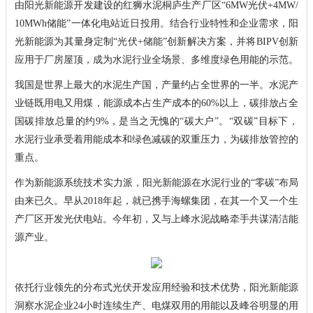
由阳光新能源开发建设的红狮水泥桐庐生产厂区“6MW光伏+4MW/
10MWh储能”一体化电站近日投用。结合行业特性和企业需求，阳
光新能源为其量身定制“光伏+储能”创新解决方案，并将BIPV创新
应用于厂房屋顶，成为水泥行业全场景、多维度绿色用能的示范。
我国是世界上最大的水泥生产国，产量约占全世界的一半。水泥产
业链既用电又用煤，能源成本占生产成本的60%以上，碳排放占全
国碳排放总量的约9%，是当之无愧的“碳大户”。“双碳”目标下，
水泥行业承受着用能成本和绿色减碳的双重压力，为碳排放管控的
重点。
作为新能源系统技术实力派，阳光新能源在水泥行业的“零碳”布局
由来已久。早从2018年起，就已携手海螺集团，在其一个又一个生
产厂区开发光伏电站。今年初，又与上峰水泥战略牵手共谋清洁能
源产业。
依托行业领先的分布式光伏开发应用经验和技术优势，阳光新能源
洞察水泥企业24小时连续生产、电煤双用的用能以及峰谷明显的用