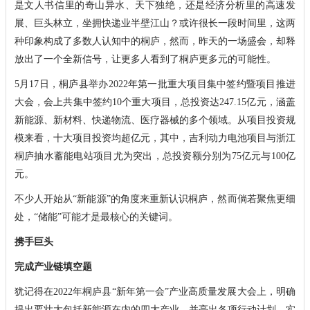
是文人书信里的奇山异水、天下独绝，还是经济分析里的高速发
展、巨头林立，坐拥快递业半壁江山？或许很长一段时间里，这两
种印象构成了多数人认知中的桐庐，然而，昨天的一场盛会，却释
放出了一个全新信号，让更多人看到了桐庐更多元的可能性。
5月17日，桐庐县举办2022年第一批重大项目集中签约暨项目推进
大会，会上共集中签约10个重大项目，总投资达247.15亿元，涵盖
新能源、新材料、快递物流、医疗器械的多个领域。从项目投资规
模来看，十大项目投资均超亿元，其中，吉利动力电池项目与浙江
桐庐抽水蓄能电站项目尤为突出，总投资额分别为75亿元与100亿
元。
不少人开始从“新能源”的角度来重新认识桐庐，然而倘若聚焦更细
处，“储能”可能才是最核心的关键词。
携手巨头
完成产业链填空题
犹记得在2022年桐庐县“新年第一会”产业高质量发展大会上，明确
提出要壮大包括新能源在内的四大产业，并亮出各项行动计划、实