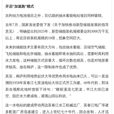
开启“加速跑”模式
吉利动力电池项目之外，百亿级的抽水蓄能电站项目同样吸睛。
去年7月，国家发改委曾下发《关于加快推动新型储能发展的指导
意见》，明确提出到2025年，新型储能装机规模要达到3000万千瓦
以上，将近目前装机规模的10倍，想象空间巨大。
未来的储能技术主要有四大方向，包括抽水蓄能、压缩空气储能、
飞轮储能和电化学储能。抽水蓄能即将水抽到高出，需要时再利用
水力发电，这种储能方式容量大，循环次数也很高，但是对地形要
求较高。放在桐庐，这一限制条件也成了优势。
其实，桐庐利用地势起伏大等优势布局水电由来已久，可以一直追
溯到1958年富春江七里泷电站大坝正式开工兴建。60年代初，郭沫
若在视察此地时曾留下诗句：“横斩溪流七里泷，半江大坝已凌
空。阻拦水力磨成电，灌溉山田以利农。”
这一水电站的建成带动周边富春江水工机械总厂、富春江电厂等诸
多配套厂房迅速建立，进入上世纪七十年代，国企改制，人才流