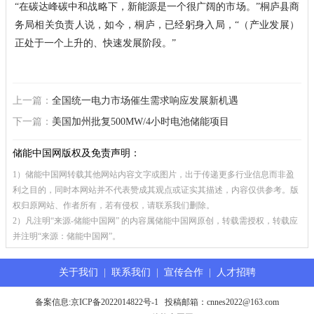
“在碳达峰碳中和战略下，新能源是一个很广阔的市场。”桐庐县商
务局相关负责人说，如今，桐庐，已经躬身入局，“（产业发展）
正处于一个上升的、快速发展阶段。”
上一篇：
全国统一电力市场催生需求响应发展新机遇
下一篇：
美国加州批复500MW/4小时电池储能项目
储能中国网版权及免责声明：
1）储能中国网转载其他网站内容文字或图片，出于传递更多行业信息而非盈
利之目的，同时本网站并不代表赞成其观点或证实其描述，内容仅供参考。版
权归原网站、作者所有，若有侵权，请联系我们删除。
2）凡注明“来源-储能中国网” 的内容属储能中国网原创，转载需授权，转载应
并注明“来源：储能中国网”。
关于我们
|
联系我们
|
宣传合作
|
人才招聘
备案信息:
京ICP备2022014822号-1
投稿邮箱：cnnes2022@163.com