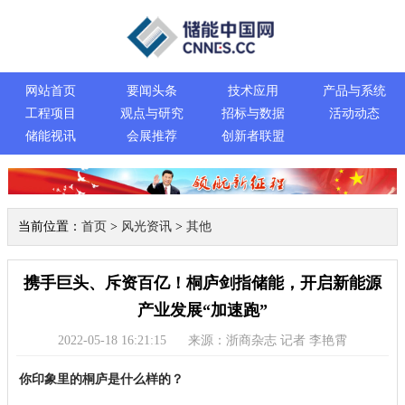
网站首页
要闻头条
技术应用
产品与系统
工程项目
观点与研究
招标与数据
活动动态
储能视讯
会展推荐
创新者联盟
当前位置：
首页
>
风光资讯
>
其他
携手巨头、斥资百亿！桐庐剑指储能，开启新能源
产业发展“加速跑”
2022-05-18 16:21:15
来源：浙商杂志 记者 李艳霄
你印象里的桐庐是什么样的？