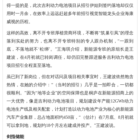
得一提的是，此次吉利动力电池项目从招引伊始到签约落地却仅仅
用时一月余，在效率上远远赶超多年前招引视觉智能龙头企业海康
威视的历程。
这样的高效，离不开专班厚植营商环境，不断将“筑巢引凤”的理念
落到实处的努力，也离不开专班特别的专人跟办机制，“一跟到
底，不落地就不‘松绑’。”王海琪介绍，新能源专班的原组长是王
建波，在4月初就已转岗调任，却仍旧完整跟进服务吉利动力电池
项目招引全程直至落地。
虽已到了新岗位，但在对话问及项目相关事宜时，王建波依然饱含
热情，在她的介绍中：“（当时的招引）几乎是一拍即合，一切都
很顺利。”因为“地等企业”的空间保障也是桐庐在新能源招商上的
一大优势，像是吉利动力电池项目，规划建设年产能12GWh动力
电池生产线及相关配套，计划打造以动力电池产业为核心的新能源
汽车产业集群，总占地面积约450亩，“（估计）在7月底、8月初就
可以拿到地，规划约18个月左右建成并投产。”王建波说。
剑指储能