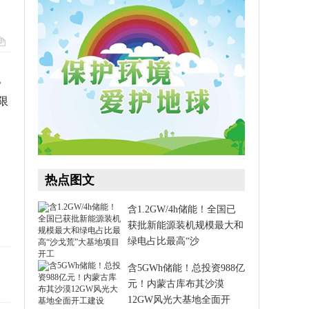
。
限
热点图文
含1.2GW/4h储能！全国已
获批新能源装机规模最大和
绿电占比最高“沙
含5GWh储能！总投资988亿
元！内蒙古库布其沙漠
12GW风光大基地全面开