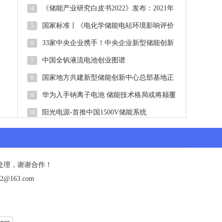
大！华能海南州储能项目顺利并网
《储能产业研究白皮书2022》发布：2021年
4
中国新型储能新增投运2.4G
国家标准丨《电化学储能电站环境影响评价
5
导则（征求意见稿）》
33家中央企业携手！中央企业新型储能创新
6
联合体正式启动
中国全钒液流电池创业图谱
7
国家地方共建新型储能创新中心总部基地正
8
式启用
华为入手钠离子电池 储能技术格局或将颠覆
9
阳光电源-首推中国1500V储能系统
10
处理，谢谢合作！
@163.com