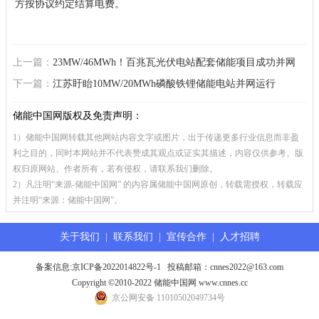
方按协议约定结算电费。
上一篇：
23MW/46MWh！百兆瓦光伏电站配套储能项目成功并网
下一篇：
江苏盱眙10MW/20MWh磷酸铁锂储能电站并网运行
储能中国网版权及免责声明：
1）储能中国网转载其他网站内容文字或图片，出于传递更多行业信息而非盈
利之目的，同时本网站并不代表赞成其观点或证实其描述，内容仅供参考。版
权归原网站、作者所有，若有侵权，请联系我们删除。
2）凡注明“来源-储能中国网” 的内容属储能中国网原创，转载需授权，转载应
并注明“来源：储能中国网”。
关于我们
|
联系我们
|
宣传合作
|
人才招聘
备案信息:
京ICP备2022014822号-1
投稿邮箱：cnnes2022@163.com
Copyright ©2010-2022 储能中国网 www.cnnes.cc
京公网安备 11010502049734号