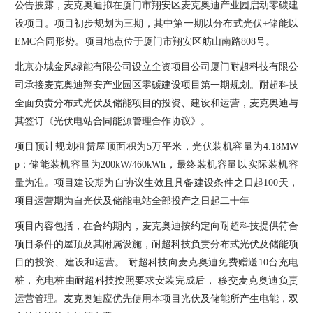
公告披露，麦克奥迪拟在厦门市翔安区麦克奥迪产业园启动零碳建
设项目。项目初步规划为三期，其中第一期以分布式光伏+储能以
EMC合同形势。项目地点位于厦门市翔安区舫山南路808号。
北京亦城金风绿能有限公司设立全资项目公司厦门耐超科技有限公
司承接麦克奥迪翔安产业园区零碳建设项目第一期规划。耐超科技
全面负责分布式光伏及储能项目的投资、建设和运营，麦克奥迪与
其签订《光伏电站合同能源管理合作协议》。
项目预计规划租赁屋顶面积为5万平米，光伏装机容量为4.18MW
p；储能装机容量为200kW/460kWh，最终装机容量以实际装机容
量为准。项目建设期为自协议生效且具备建设条件之日起100天，
项目运营期为自光伏及储能电站全部投产之日起二十年
项目内容包括，在合约期内，麦克奥迪按约定向耐超科技提供符合
项目条件的屋顶及其附属设施，耐超科技负责分布式光伏及储能项
目的投资、建设和运营。 耐超科技向麦克奥迪免费赠送10台充电
桩，充电桩由耐超科技按照要求安装完成后， 移交麦克奥迪负责
运营管理。麦克奥迪应优先使用本项目光伏及储能所产生电能，双