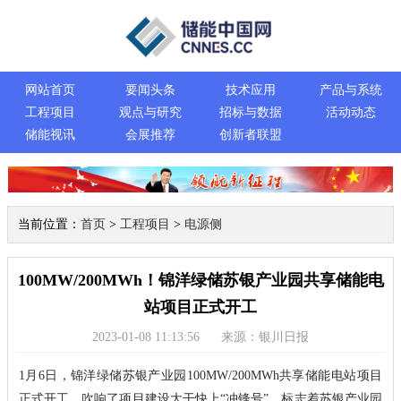
网站首页
要闻头条
技术应用
产品与系统
工程项目
观点与研究
招标与数据
活动动态
储能视讯
会展推荐
创新者联盟
当前位置：
首页
>
工程项目
>
电源侧
100MW/200MWh！锦洋绿储苏银产业园共享储能电
站项目正式开工
2023-01-08 11:13:56
来源：银川日报
1月6日，锦洋绿储苏银产业园100MW/200MWh共享储能电站项目
正式开工，吹响了项目建设大干快上“冲锋号”，标志着苏银产业园