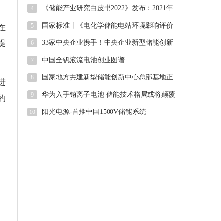
大！华能海南州储能项目顺利并网
《储能产业研究白皮书2022》发布：2021年
4
中国新型储能新增投运2.4G
国家标准丨《电化学储能电站环境影响评价
5
在
导则（征求意见稿）》
提
33家中央企业携手！中央企业新型储能创新
6
联合体正式启动
中国全钒液流电池创业图谱
7
国家地方共建新型储能创新中心总部基地正
8
进
式启用
华为入手钠离子电池 储能技术格局或将颠覆
9
的
阳光电源-首推中国1500V储能系统
10