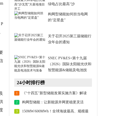
m
绿电占比最高“沙
构网型储能如何担当电网
的“定星盘”
P
。
关于召开2025第三届储能行
业年会的通知
要
SNEC PV&ES+第十九届
信
（2026）国际太阳能光伏和
智慧能源&储能及电池技
24小时排行榜
及
《“十四五”新型储能发展实施方案》解读
1
供
构网型储能：让新能源并网更稳更灵活
2
度
150MW/600MWh！全球海拔最高、规模最
3