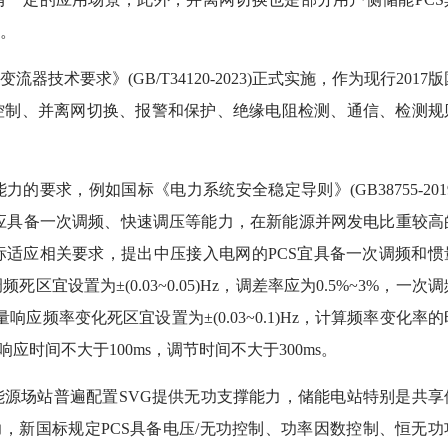
。
技术要求》(GB/T34120-2023)正式实施，作为现行2017版
控制、并离网切换、报警和保护、绝缘电阻检测、通信、检测规
求，例如国标《电力系统安全稳定导则》(GB38755-2019
均应具备一次调频、快速调压等能力，在新能源并网发电比重较高
适应相关要求，提出中压接入电网的PCS宜具备一次调频和惯
设置为±(0.03~0.05)Hz，调差率应为0.5%~3%，一次调
量响应频率变化死区宜设置为±(0.03~0.1)Hz，计算频率变化率的
响应时间不大于100ms，调节时间不大于300ms。
场站普遍配置SVG提供无功支撑能力，储能电站特别是共享
力，新国标规定PCS具备电压/无功控制、功率因数控制、恒无功