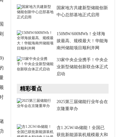
国家地方共建新型储能创新
中心总部基地正式启用
国
则
150MW/600MWh！全球海
拔最高、规模最大！华能海
南州储能项目顺利并网
)
33家中央企业携手！中央企
业新型储能创新联合体正式
的
启动
量
频
精彩看点
时
2025第三届储能行业年会在
京隆重举办
储
含1.2GW/4h储能！全国已
功
获批新能源装机规模最大和