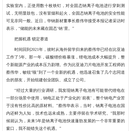
实验室内，正使用数十枚铁钉，对全固态钠离子电池进行穿刺测
试，无明显鼓包，没有冒烟和起火，全固态钠离子电池的安全性能
可见非同一般。近日，华钠新材董事长蔡伟华接受本报记者采访时
表示，“储能的未来藏在固态‘钠’里。”
把握机遇 锁定赛道
时间回到2021年，彼时从海外留学归来的蔡伟华已经在比亚迪
工作了5年。那一年，碳酸锂价格暴涨，锂电池成本大幅提升，整
个新能源产业的成本压力剧增。作为比亚迪刀片电池开发工程师的
蔡伟华，敏锐“嗅”到了一个全新的机遇，他迅速召集了几个志同道
合的朋友，开始组建创业团队、成立了公司。
“经过大量的行业调研，我发现钠离子电池有可能替代锂电在
一部分场景中使用，钠电正处于产业化的‘前夜’，整个钠电产业苦
于没有性价比高的原材料。”蔡伟华表示，当时，钠离子电池在国
内还鲜为人知，技术也远未成熟，主要停留在学术研究。“我那时
候就认为，未来5年是钠离子电池快速蓬勃发展的一个非常重要的
窗口，我不能错失这个机遇。”