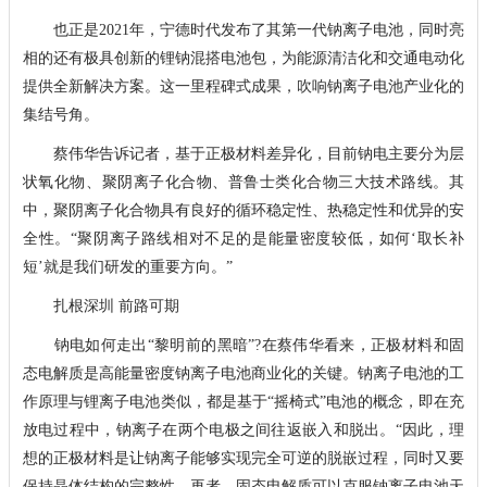
也正是2021年，宁德时代发布了其第一代钠离子电池，同时亮
相的还有极具创新的锂钠混搭电池包，为能源清洁化和交通电动化
提供全新解决方案。这一里程碑式成果，吹响钠离子电池产业化的
集结号角。
蔡伟华告诉记者，基于正极材料差异化，目前钠电主要分为层
状氧化物、聚阴离子化合物、普鲁士类化合物三大技术路线。其
中，聚阴离子化合物具有良好的循环稳定性、热稳定性和优异的安
全性。“聚阴离子路线相对不足的是能量密度较低，如何‘取长补
短’就是我们研发的重要方向。”
扎根深圳 前路可期
钠电如何走出“黎明前的黑暗”?在蔡伟华看来，正极材料和固
态电解质是高能量密度钠离子电池商业化的关键。钠离子电池的工
作原理与锂离子电池类似，都是基于“摇椅式”电池的概念，即在充
放电过程中，钠离子在两个电极之间往返嵌入和脱出。“因此，理
想的正极材料是让钠离子能够实现完全可逆的脱嵌过程，同时又要
保持晶体结构的完整性。再者，固态电解质可以克服钠离子电池天