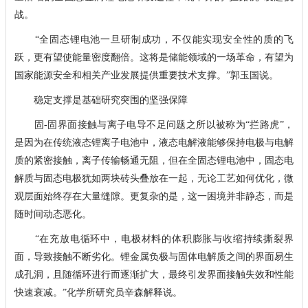
战。
“全固态锂电池一旦研制成功，不仅能实现安全性的质的飞
跃，更有望使能量密度翻倍。这将是储能领域的一场革命，有望为
国家能源安全和相关产业发展提供重要技术支撑。”郭玉国说。
稳定支撑是基础研究突围的坚强保障
固-固界面接触与离子电导不足问题之所以被称为“拦路虎”，
是因为在传统液态锂离子电池中，液态电解液能够保持电极与电解
质的紧密接触，离子传输畅通无阻，但在全固态锂电池中，固态电
解质与固态电极犹如两块砖头叠放在一起，无论工艺如何优化，微
观层面始终存在大量缝隙。更复杂的是，这一困境并非静态，而是
随时间动态恶化。
“在充放电循环中，电极材料的体积膨胀与收缩持续撕裂界
面，导致接触不断劣化。锂金属负极与固体电解质之间的界面易生
成孔洞，且随循环进行而逐渐扩大，最终引发界面接触失效和性能
快速衰减。”化学所研究员辛森解释说。