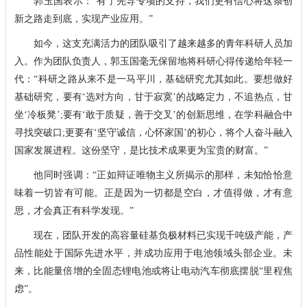
郭玉国表示：“有了先导专项的支持，我们更有信心将这条创
新之路走到底，实现产业应用。”
如今，这支充满活力的团队吸引了越来越多的青年科研人员加
入。作为团队负责人，郭玉国毫无保留地将科研心得传递给年轻一
代：“科研之路从来不是一马平川，基础研究尤其如此。要想做好
基础研究，要有‘选对方向，甘于寂寞’的战略定力，不追热点，甘
坐‘冷板凳’;要有‘敢于质疑，善于交叉’的创新思维，在学科融合中
寻找突破口;更要有‘坚守诚信，心怀家国’的初心，将个人奋斗融入
国家发展进程。这份坚守，是比技术成果更为宝贵的财富。”
他同时强调：“正如辩证唯物主义所揭示的那样，未知恰恰意
味着一切皆有可能。正是因为一切都是空白，才值得做，才有意
思，才会真正有科学发现。”
现在，团队开发的高容量硅基负极材料已实现千吨级产能，产
品性能处于国际先进水平，并成功应用于电池领域头部企业。未
来，比能量倍增的全固态锂电池或将让电动汽车彻底摆脱“里程焦
虑”。