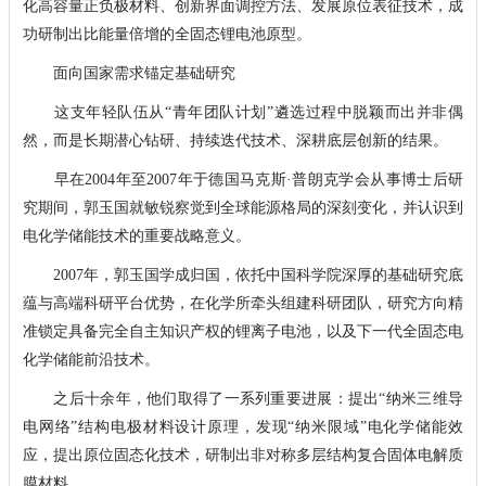
化高容量正负极材料、创新界面调控方法、发展原位表征技术，成
功研制出比能量倍增的全固态锂电池原型。
面向国家需求锚定基础研究
这支年轻队伍从“青年团队计划”遴选过程中脱颖而出并非偶
然，而是长期潜心钻研、持续迭代技术、深耕底层创新的结果。
早在2004年至2007年于德国马克斯·普朗克学会从事博士后研
究期间，郭玉国就敏锐察觉到全球能源格局的深刻变化，并认识到
电化学储能技术的重要战略意义。
2007年，郭玉国学成归国，依托中国科学院深厚的基础研究底
蕴与高端科研平台优势，在化学所牵头组建科研团队，研究方向精
准锁定具备完全自主知识产权的锂离子电池，以及下一代全固态电
化学储能前沿技术。
之后十余年，他们取得了一系列重要进展：提出“纳米三维导
电网络”结构电极材料设计原理，发现“纳米限域”电化学储能效
应，提出原位固态化技术，研制出非对称多层结构复合固体电解质
膜材料……