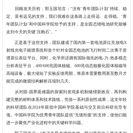
回顾攻关历程，郭玉国坦言：“没有‘青年团队计划’持续、稳
定、富有远见的支持，我们很难在这条路上走得远、走得稳。‘青
年团队计划’和中国科学院给予的支持，是全固态锂电池研究能够
走到今天的关键‘压舱石’。”
正是基于这些支持，团队建成了国内第一套电池原位充放电X
射线光电子能谱系统和首个针对全固态电池的飞行时间二次离子质
谱原位表征平台。同时，化学所还拥有国际领先的电-力-热多模态
分析表征平台，400/600兆固体核磁、600兆动态核极化固体核磁等
高端设备，极大缩短了实验反馈周期，将原本需要数周甚至数月才
能完成的微观结构解析压缩到几天。
从对固-固界面难题的探索到发现多机制储锂新效应，再到构
建完整的材料体系和技术路线，凭借一系列原创性成果，这支年轻
的科研团队在2024年获批中国科学院基础与交叉前沿科研先导专
项。中国科学院为优秀青年团队提供“无缝衔接”的支持，使他们能
进一步聚焦产业化进程中的关键科学问题。