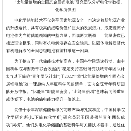
“比能量倍增的全固态金属锂电池”研究团队分析电化学数据。
化学所供图
电化学储能技术不仅关乎国家能源安全，也决定着新能源产业
的升级迭代，具有极高的战略价值和巨大的发展潜力。液态锂离子
电池作为当前储能领域的中坚力量，面临两大瓶颈——能量密度已
接近理论极限，同时有机电解液存在安全隐患。以固体电解质替代
有机电解液的全固态锂电池有望打破这一困局。
为了抢占下一代储能技术制高点，中国科学院迅速行动。由中
国科学院与财政部联合发起的“稳定支持基础研究领域青年团队计
划”(以下简称“青年团队计划”)于2022年将“比能量倍增的全固态金
属锂电池”这一课题纳入年度科学问题清单，面向全院青年科研团
队开放申报。“比能量”即能量密度，“比能量倍增”意味着同等重量
或体积下，电池的储电能力提升一倍以上。
凭借十余年深耕储能领域的前瞻布局与扎实积淀，中国科学院
化学研究所(以下简称化学所)研究员郭玉国带领的青年团队成
功“揭榜”。他们从电化学储能的基础科学与关键技术着手，通过优