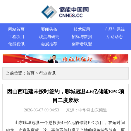
网站首页
要闻头条
技术应用
产品与系统
工程项目
观点与研究
招标与数据
活动动态
储能视讯
会展推荐
创新者联盟
当前位置：
首页
>
行业资讯
因山西电建未按时签约，聊城冠县4.6亿储能EPC项
目二度废标
2026-06-07 09:04:53
来源：中华网山东频道
山东聊城冠县一个总投资4.6亿元的储能EPC项目，在短时间
内第二次宣告废标。这一事件不仅打乱了当地的绿色转型节奏，更