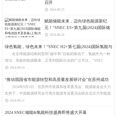
召开
2024-09-25
赋能储能未来，迈向绿色能源新纪
元！“SNEC ES+第九届(2024)国际储
能和电池技术及装备(上海)大会暨展
2024-09-24
览会”隆重开幕
绿色氢能，绿色未来！“SNEC H2+第七届(2024)国际氢能与
在全球能源结构转型和“碳中和”目标的推动下，氢能作为一种
燃料电池技术和装备及应用(上海)大会暨展览会”隆重开幕
清洁、高效的能源载体，正受到国际社会的广泛关注。“SNEC
H2+第七届(2024)国际氢能与燃料电池
2024-09-24
“推动我国省市能源转型和高质量发展研讨会”在苏州成功
2024年9月5日，在苏州市发展和改革委员会、能源基金会大力
召开
支持下，中国能源研究会可再生能源专业委员会联合北京大学能源
研究院在苏州市共同主办了“推动我国省市能源
2024-09-11
2024 SNEC储能&氢能科技盛典即将盛大开幕