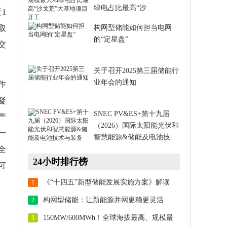
绿电占比最高“沙
1
取
构网型储能如何担当电网
的“定星盘”
交
关于召开2025第三届储能行
业年会的通知
作
凝
SNEC PV&ES+第十九届
产
（2026）国际太阳能光伏和
一
智慧能源&储能及电池技
全
24小时排行榜
可
《“十四五”新型储能发展实施方案》解读
1
构网型储能：让新能源并网更稳更灵活
2
150MW/600MWh！全球海拔最高、规模最
3