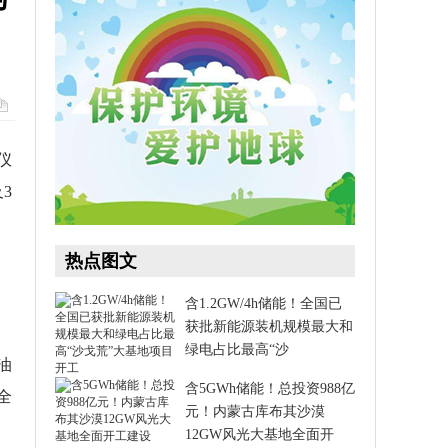
仪
3
热点图文
含1.2GW/4h储能！全国已
获批新能源装机规模最大和
绿电占比最高“沙
油
含5GWh储能！总投资988亿
全
元！内蒙古库布其沙漠
12GW风光大基地全面开