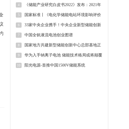
大！华能海南州储能项目顺利并网
《储能产业研究白皮书2022》发布：2021年
4
中国新型储能新增投运2.4G
全
国家标准丨《电化学储能电站环境影响评价
5
导则（征求意见稿）》
议
33家中央企业携手！中央企业新型储能创新
6
联合体正式启动
约
中国全钒液流电池创业图谱
7
国家地方共建新型储能创新中心总部基地正
8
式启用
华为入手钠离子电池 储能技术格局或将颠覆
9
阳光电源-首推中国1500V储能系统
10