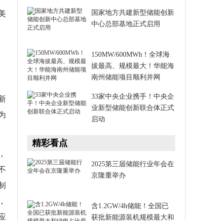
国家地方共建新型储能创新
美
中心总部基地正式启用
150MW/600MWh！全球海
拔最高、规模最大！华能海
南州储能项目顺利并网
33家中央企业携手！中央企
新
业新型储能创新联合体正式
为
启动
精彩看点
，
2025第三届储能行业年会在
不
京隆重举办
制
，
含1.2GW/4h储能！全国已
应
获批新能源装机规模最大和