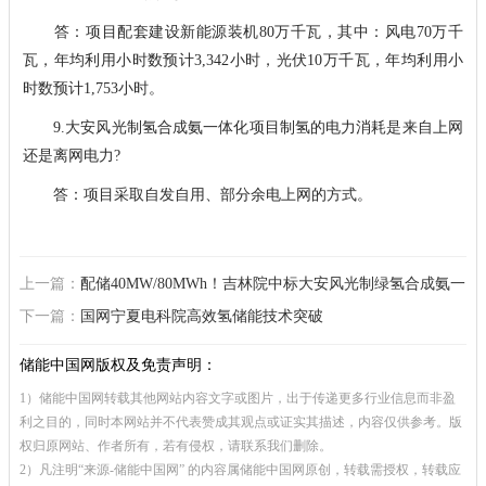
答：项目配套建设新能源装机80万千瓦，其中：风电70万千
瓦，年均利用小时数预计3,342小时，光伏10万千瓦，年均利用小
时数预计1,753小时。
9.大安风光制氢合成氨一体化项目制氢的电力消耗是来自上网
还是离网电力?
答：项目采取自发自用、部分余电上网的方式。
上一篇：
配储40MW/80MWh！吉林院中标大安风光制绿氢合成氨一
体化示范项目
下一篇：
国网宁夏电科院高效氢储能技术突破
储能中国网版权及免责声明：
1）储能中国网转载其他网站内容文字或图片，出于传递更多行业信息而非盈
利之目的，同时本网站并不代表赞成其观点或证实其描述，内容仅供参考。版
权归原网站、作者所有，若有侵权，请联系我们删除。
2）凡注明“来源-储能中国网” 的内容属储能中国网原创，转载需授权，转载应