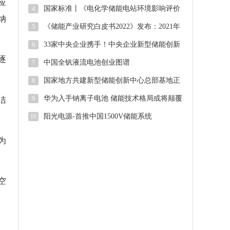
应
国家标准丨《电化学储能电站环境影响评价
4
纳
导则（征求意见稿）》
《储能产业研究白皮书2022》发布：2021年
5
中国新型储能新增投运2.4G
33家中央企业携手！中央企业新型储能创新
6
联合体正式启动
逐
中国全钒液流电池创业图谱
7
国家地方共建新型储能创新中心总部基地正
8
式启用
华为入手钠离子电池 储能技术格局或将颠覆
9
洁
阳光电源-首推中国1500V储能系统
10
为
空