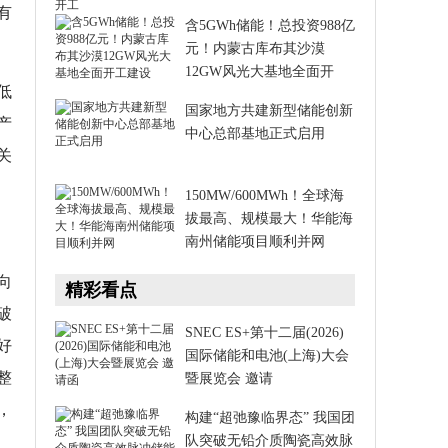
有
含5GWh储能！总投资988亿
元！内蒙古库布其沙漠
12GW风光大基地全面开
低
国家地方共建新型储能创新
产
中心总部基地正式启用
关
150MW/600MWh！全球海
拔最高、规模最大！华能海
南州储能项目顺利并网
向
精彩看点
破
SNEC ES+第十二届(2026)
好
国际储能和电池(上海)大会
整
暨展览会 邀请
，
构建“超弛豫临界态” 我国团
队突破无铅介质陶瓷高效脉