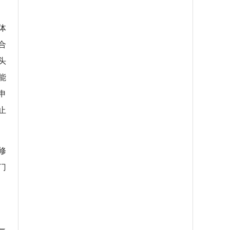
体
合
头
能
申
止
修
门