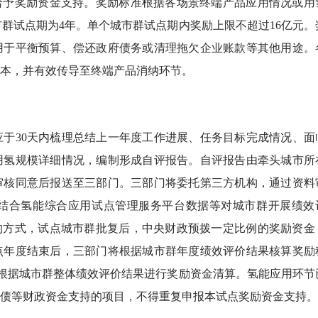
予奖励资金支持。奖励标准根据各场景终端产品应用情况或用
市群试点期为4年。单个城市群试点期内奖励上限不超过16亿元。
用于平衡预算、偿还政府债务或清理拖欠企业账款等其他用途。
本，并有效传导至终端产品消纳环节。
30天内梳理总结上一年度工作进展、任务目标完成情况、面
用氢规模详细情况，编制形成自评报告。自评报告由牵头城市所
审核同意后报送至三部门。三部门将委托第三方机构，通过资料
结合氢能综合应用试点管理服务平台数据等对城市群开展绩效
的方式，试点城市群批复后，中央财政预拨一定比例的奖励资金
点年度结束后，三部门将根据城市群年度绩效评价结果核算奖励
后，根据城市群整体绩效评价结果进行奖励资金清算。氢能应用环节
债等财政资金支持的项目，不得重复申报本试点奖励资金支持。