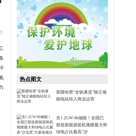
工
条
环
氢
热点图文
力
新疆哈密“全钒液流”独立储
能电站转入商业运营​
含1.2GW/4h储能！全国已
获批新能源装机规模最大和
绿电占比最高“沙