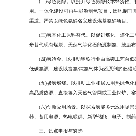
(二)绿色氨醇。以提升绿色氨醇技术经济性、
用。一体化建设可再生能源制氢项目，因地制宜
渠道。严禁以绿色氨醇名义建设煤基氨醇项目。
(三)氢基化工原料替代。以促进炼化、煤化工
步替代现有煤炭、天然气等化石能源制氢。鼓励布
(四)氢冶金。以推动钢铁行业由高碳工艺向低
低碳氢源，建设以富氢/纯氢气体为还原剂的低碳
(五)掺氢燃烧。以推动工业和居民用热绿色化
高品质热源，直接掺入天然气管网或工业锅炉、窑
(六)创新应用场景。以探索氢能多元应用场景
器、备用电源、热电联供、新型储能、电子、制药
三、试点申报与遴选