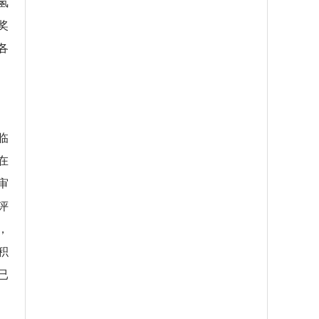
氢
奖
各
临
在
审
评
，
积
已