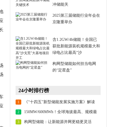
冲储能关
地
2025第三届储能行业年会在
应
京隆重举办
长
含1.2GW/4h储能！全国已
获批新能源装机规模最大和
绿电占比最高“沙
构网型储能如何担当电网
场
的“定星盘”
场
24小时排行榜
车
《“十四五”新型储能发展实施方案》解读
1
应
150MW/600MWh！全球海拔最高、规模最
2
大！华能海南州储能项目顺利并网
构网型储能：让新能源并网更稳更灵活
3