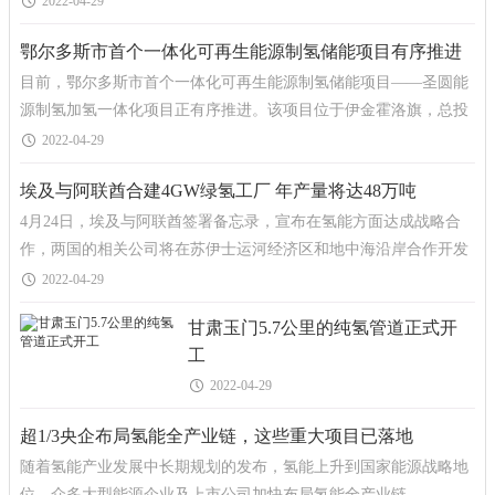
2022-04-29
鄂尔多斯市首个一体化可再生能源制氢储能项目有序推进
目前，鄂尔多斯市首个一体化可再生能源制氢储能项目——圣圆能
源制氢加氢一体化项目正有序推进。该项目位于伊金霍洛旗，总投
资约2.2亿元，分两期建设。涉及太阳能电解
2022-04-29
埃及与阿联酋合建4GW绿氢工厂 年产量将达48万吨
4月24日，埃及与阿联酋签署备忘录，宣布在氢能方面达成战略合
作，两国的相关公司将在苏伊士运河经济区和地中海沿岸合作开发
绿氢工厂，预计到2030年电解槽容量达到4GW，绿氢年产量达48
2022-04-29
甘肃玉门5.7公里的纯氢管道正式开
工
2022-04-29
超1/3央企布局氢能全产业链，这些重大项目已落地
随着氢能产业发展中长期规划的发布，氢能上升到国家能源战略地
位，众多大型能源企业及上市公司加快布局氢能全产业链。