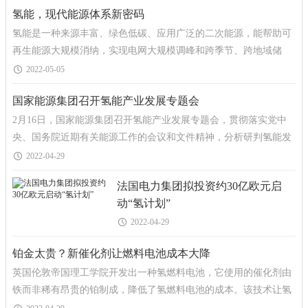
氢能，现代能源体系新密码
氢能是一种来源丰富、绿色低碳、应用广泛的二次能源，能帮助可
再生能源大规模消纳，实现电网大规模调峰和跨季节、跨地域储
能，加速推进工业、建筑、交通等领域的低碳化。我国具有
2022-05-05
国家能源集团召开氢能产业发展专题会
2月16日，国家能源集团召开氢能产业发展专题会，贯彻落实党中
央、国务院近期有关能源工作的会议和文件精神，分析研判氢能发
展新趋势和新要求，安排部署下一阶段集团公司氢能产业重
2022-04-29
法国电力集团拟投资约30亿欧元启
动“氢计划”
2022-04-29
铂金太贵？新催化剂让燃料电池成本大降
英国伦敦帝国理工学院开发出一种氢燃料电池，它使用的催化剂由
铁而非稀有昂贵的铂制成，降低了氢燃料电池的成本。该技术让氢
燃料广泛部署成为可能，并最终将减少温室气体排放推进