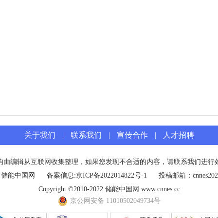
关于我们
|
联系我们
|
宣传合作
|
人才招聘
均由编辑从互联网收集整理，如果您发现不合适的内容，请联系我们进行
：储能中国网
备案信息:
京ICP备2022014822号-1
投稿邮箱：cnnes2022
Copyright ©2010-2022 储能中国网 www.cnnes.cc
京公网安备 11010502049734号