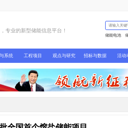
务，专业的新型储能信息平台！
储能电池
与系统
工程项目
观点与研究
招标与数据
活动
批全国首个熔盐储能项目