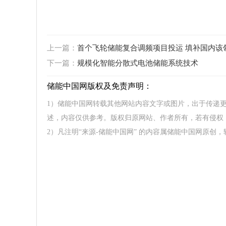
上一篇：
首个飞轮储能复合调频项目投运 填补国内该
下一篇：
规模化智能分散式电池储能系统技术
储能中国网版权及免责声明：
1）储能中国网转载其他网站内容文字或图片，出于传递
述，内容仅供参考。版权归原网站、作者所有，若有侵权
2）凡注明“来源-储能中国网” 的内容属储能中国网原创