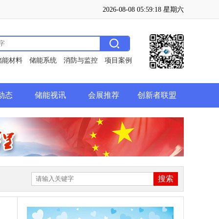
2026-08-08 05:59:19 星期六
储能材料
储能系统
消防与监控
项目案例
动态
储能视讯
会展推荐
创新者联盟