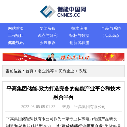
网站首页
要闻头条
技术应用
产品与系统
工程项目
观点与研究
招标与数据
活动动态
储能视讯
会展推荐
创新者联盟
当前位置：
首页
>
名企推荐
>
优秀企业
>
系统
平高集团储能-致力打造完备的储能产业平台和技术
融合平台
2022-05-05 09:01:32
来源：平高集团有限公司
平高集团储能科技有限公司作为一家专业从事电力储能产品研发、
制造和销售的科技型企业，以“
建成储能行业领军企业
”为战略目