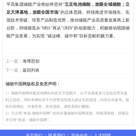
平高集团储能产业将始终坚持“
立足电池储能，放眼全域储能；立
足天津基地，放眼全国市场
”的总体思路。持续推进市场领先、实
现技术突破、培育产品制造优势，推动储能产业高质量发展再上新
台阶，持续锻造从“0到1”再从“1到N”的创新能力，积极推动我国储
能产业发展，为实现 “碳达峰、碳中和”目标贡献积极力量。
上一篇：
海博思创
下一篇：
返回列表
储能中国网版权及免责声明：
1）储能中国网转载其他网站内容文字或图片，出于传递更多行业信息而非盈
利之目的，同时本网站并不代表赞成其观点或证实其描述，内容仅供参考。版
权归原网站、作者所有，若有侵权，请联系我们删除。
2）凡注明“来源-储能中国网” 的内容属储能中国网原创，转载需授权，转载应
并注明“来源：储能中国网”。
关于我们
|
联系我们
|
宣传合作
|
人才招聘