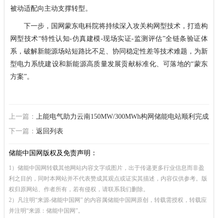
被动适配向主动支撑转型。
下一步，国网蒙东电科院将持续深入攻关构网型技术，打造构
网型技术“特性认知-仿真建模-现场实证-监测评估”全链条验证体
系，破解新能源场站短路比不足、协同稳定性差等技术难题，为新
型电力系统建设和新能源高质量发展贡献标准化、可落地的“蒙东
方案”。
上一篇：
上能电气助力云南150MW/300MWh构网储能电站顺利完成
黑启动测试
下一篇：
返回列表
储能中国网版权及免责声明：
1）储能中国网转载其他网站内容文字或图片，出于传递更多行业信息而非盈
利之目的，同时本网站并不代表赞成其观点或证实其描述，内容仅供参考。版
权归原网站、作者所有，若有侵权，请联系我们删除。
2）凡注明“来源-储能中国网” 的内容属储能中国网原创，转载需授权，转载应
并注明“来源：储能中国网”。