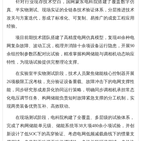
针对行业现存技术空白，国网蒙东电科院搭建了覆盖数字仿
真、半实物测试、现场实证的全链条技术验证体系，分层推进技术
攻关与方案迭代，形成了标准化、可复制、易推广的成套工程应用
经验。
项目前期技术团队搭建了高精度电网仿真模型，复现40余种电
网复杂故障、波动工况，梳理并消除十余项设备运行隐患，开展90
余组控制参数匹配对比试验，精准掌握构网储能与调相机动态响应
特性，为现场试验提供完整理论支撑。
在实验室半实物测试阶段，技术人员聚焦储能核心控制器开展
26项极限工况考核，充分验证设备重载、故障冲击下的电网支撑性
能，同步研究形成差异化协同运行策略，明确同步调相机承担常态
化电压调节任务、构网储能负责短时故障紧急支撑的分工机制，实
现两类装备优势互补、高效联动。
在现场测试阶段，电科院构建了全覆盖、多层级的试验体系，
完成了构网储能单元级、储能系统等38大项480余小项试验，并创
新设计了低SOC下的高穿验证、考虑电网低频减载曲线下的惯量支