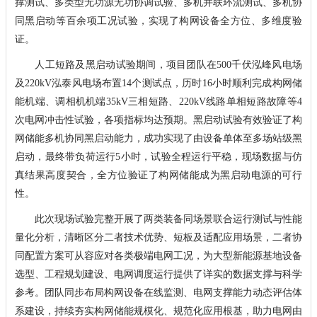
撑测试、多类型无功源无功协调试验、多机并联环流测试、多机协
同黑启动等百余项工况试验，实现了构网设备全方位、多维度验
证。
人工短路及黑启动试验期间，项目团队在500千伏泓峰风电场
及220kV泓泰风电场布置14个测试点，历时16小时顺利完成构网储
能机端、调相机机端35kV三相短路、220kV线路单相短路故障等4
次电网冲击性试验，各项指标均达预期。黑启动试验有效验证了构
网储能多机协同黑启动能力，成功实现了由设备单体至多场站级黑
启动，最终带负荷运行5小时，试验全程运行平稳，现场数据与仿
真结果高度契合，全方位验证了构网储能成为黑启动电源的可行
性。
此次现场试验完整开展了两类装备同场景联合运行测试与性能
量化分析，清晰区分二者技术优势、短板及适配应用场景，二者协
同配置方案可从容应对各类极端电网工况，为大型新能源基地设备
选型、工程规划建设、电网调度运行提供了详实的数据支撑与科学
参考。团队同步布局构网设备在线监测、电网支撑能力动态评估体
系建设，持续夯实构网储能规模化、规范化应用根基，助力电网由