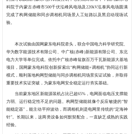
科院于内蒙古赤峰市500千伏泓峰风电场及220kV泓泰风电场圆满
完成了构网储能和同步调相机同场景人工短路以及黑启动现场试
验。
本次试验由国网蒙东电科院牵头，联合中国电力科学研究院、
华为数字能源技术有限公司、中广核(赤峰)新能源有限公司、东北
电力大学等单位完成。依托中广核赤峰翁旗百万千瓦新能源大基地
项目，国网蒙东电科院创新探索出“构网储能+调相机”协同运行新
模式，顺利落地构网型储能与同步调相机同场景实证试验，并取得
重要技术实证突破，为蒙东电网安全稳定运行夯实基础。
当前蒙东地区新能源装机占比已超65%，电网面临电压支撑能
力弱、运行稳定性不足的问题。构网型储能就像个反应敏捷的“智
能稳定器”，能主动平抑波动，而调相机则是电网里传统的“定海神
针”。长期以来，这两类设备如何默契配合，一直缺乏成熟的实践
经验。