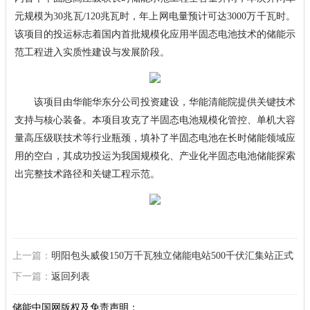
元规模为30兆瓦/120兆瓦时，年上网电量预计可达3000万千瓦时。
该项目的投运标志着国内首批规模化应用半固态电池技术的储能示
范工程进入实质性建设与发展阶段。
该项目由华能华东分公司投资建设，华能清能院提供关键技术
支持与核心装备。本项目攻克了半固态电池规模化管控、单机大容
量高压级联技术等行业瓶颈，填补了半固态电池在长时储能领域应
用的空白，其成功投运为我国规模化、产业化半固态电池储能探索
出完整技术路径和关键工程示范。
上一篇：
明阳包头威俊150万千瓦独立储能电站500千伏汇集站正式
投运
下一篇：
返回列表
储能中国网版权及免责声明：