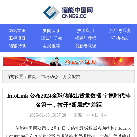
网站首页
要闻头条
技术应用
产品与系统
工程项目
观点与研究
招标与数据
活动动态
储能视讯
会展推荐
创新者联盟
当前位置：
首页
>
市场动态
>
月度报告
InfoLink 公布2024全球储能出货量数据 宁德时代排
名第一，拉开“断层式”差距
2025-02-15 13:57:28
来源：中国日报网
储能中国网获悉，2月14日，储能领域权威咨询机构InfoLink
Consulting公布2024年全球市场储能出货排行榜，宁德时代以绝对