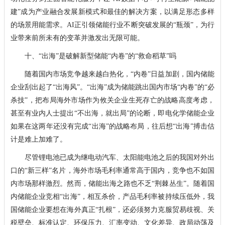
建”成为产业融合发展新模式和最佳的解决方案，以满足形态多样
的场景用能需求。AI正引领储能行业不断突破发展的“瓶颈”，为行
业带来前所未有的变革并激发出无限可能。
十、“出海”是破解新型储能“内卷”的“救命稻草”吗
随着国内市场竞争越来越白热化，“内卷”日益加剧，国内储能
企业刮出起了“出海风”。“出海”成为储能跳出国内市场“内卷”的“必
杀技”，把布局海外市场作为攸关企业生死存亡的战略高度考虑，
甚至有业内人士提出“不出海，就出局”的论断，即电化学储能企业
如果在这两年还没有完成“出海”的战略布局，往后想“出海”搏击估
计是难上加难了。
尽管锂电池已成为继电动汽车、太阳能电池之后的我国对外出
口的“新三样”名片，海外市场毛利率通常高于国内，竞争也不如国
内市场那样激烈。然而，储能出海之路也不乏“荆棘丛生”。随着国
内储能企业竞相“出海”，相互杀价，产品毛利率被持续压低外，我
国储能企业要想在海外真正“扎根”，还必须努力克服贸易歧视、关
税壁垒、标准认定、环保压力、汇率变动、文化差异、政局动荡及