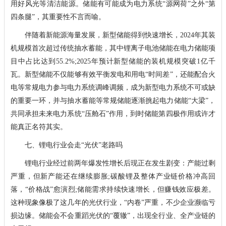
用好风光等清洁能源。储能有可能成为电力系统“源网荷”之外“第
四条腿”，其重要性不言而喻。
伴随着新能源海量发展，新型储能得到快速增长，2024年其装
机规模首次超过传统抽水蓄能，其中锂离子电池储能在电力储能项
目中占比达到55.2%;2025年预计新型储能的装机规模突破1亿千
瓦。新型储能不仅能够有效平衡发电和用电“时间差”，还能配合火
电等常规电力参与电力系统调峰调频，成为新型电力系统不可或缺
的重要一环，并与抽水蓄能等常规储能逐渐挑起电力储能“大梁”，
共同承担未来电力系统“压舱石”作用，到时储能第四极作用或许才
能真正名符其实。
七、锂电行业会走“光伏”老路吗
锂电行业经过前两年爆发性增长后现正在发生剧变：产能过剩
严重，但新产能还在继续膨胀;碳酸锂及整体产业链价格冲高回
落，“价格战”愈演烈;储能需求持续快速增长，但赚钱效应极差。
这种现象像极了这几年的光伏行业，“内卷”严重，不少企业濒临亏
损边缘。储能会不会重蹈光伏的“覆辙”，出现全行业、全产业链的