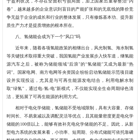
于盈利状况，不存在全面积亏损局面，加上国家出重拳整治“内
卷”，越来越多的企业意识到盲目的产能扩张和的无底线的降价竞
争无益于企业的成长和行业的整体发展，只有修炼基本功、提升新
质生产力才是提质增效的根本所在。
八、氢储能会成为下一个“风口”吗
近年来，随着各项氢能政策的相继出台，风光制氢、海水制氢
等关键技术取得重大突破，我国氢能产业发展步入快车道，继氢能
源汽车之后，被称为储能领域“后浪”的“氢储能”又成为最新“热
词”。国家电网、南方电网等央资国企纷纷启动氢储能示范项目建
设并实现投运，尤其是与可再生能源发电结合，利用电解水制
取“绿氢”，通过电-氢-电”新模式，不仅能实现全生命周期绿色清
洁，更拓展了可再生能源的利用方式。
相对于电化学储能，氢储能不受地域限制，具有大容量、存储
时间长、不易衰减以及调配灵活等优点，且其能量密度更是电化学
储能的100倍以上，能够有效补充电化学储能的不足。因此，从新
型电力系统的发展来看，小功率、短周期、分布式储能可依托靠磷