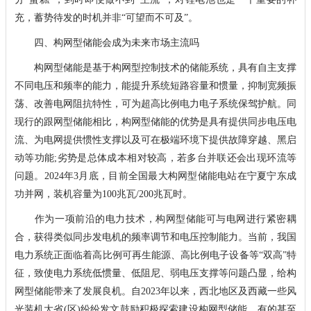
充，蓄势待发的时机并非“可望而不可及”。
四、构网型储能会成为未来市场主流吗
构网型储能是基于构网型控制技术的储能系统，具有自主支撑
不同电压和频率的能力，能提升系统短路容量和惯量，抑制宽频振
荡、改善电网阻抗特性，可为超高比例电力电子系统保驾护航。同
现行的跟网型储能相比，构网型储能的优势是具有提供同步电压电
流、为电网提供惯性支撑以及可在极端环境下提供故障穿越、黑启
动等功能;劣势是总体成本相对较高，若多台并联还会出现环流等
问题。2024年3月底，目前全国最大构网型储能电站在宁夏宁东成
功并网，装机容量为100兆瓦/200兆瓦时。
作为一项前沿的电力技术，构网型储能可与电网进行紧密耦
合，获得类似同步发电机的频率调节和电压控制能力。当前，我国
电力系统正面临着高比例可再生能源、高比例电子设备等“双高”特
征，致使电力系统低惯量、低阻尼、弱电压支撑等问题凸显，给构
网型储能带来了发展良机。自2023年以来，西北地区及西藏一些风
光装机大省(区)纷纷发文鼓励积极探索建设构网型储能，有的甚至