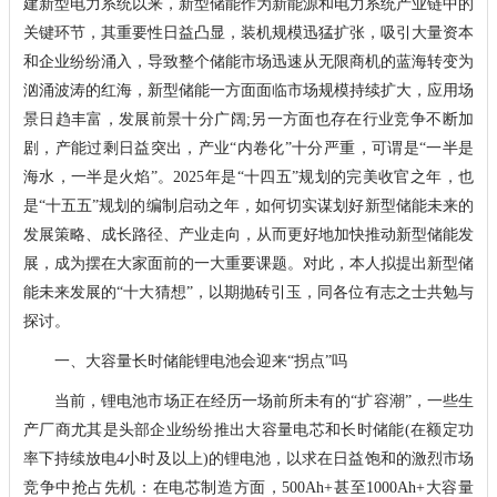
建新型电力系统以来，新型储能作为新能源和电力系统产业链中的
关键环节，其重要性日益凸显，装机规模迅猛扩张，吸引大量资本
和企业纷纷涌入，导致整个储能市场迅速从无限商机的蓝海转变为
汹涌波涛的红海，新型储能一方面面临市场规模持续扩大，应用场
景日趋丰富，发展前景十分广阔;另一方面也存在行业竞争不断加
剧，产能过剩日益突出，产业“内卷化”十分严重，可谓是“一半是
海水，一半是火焰”。2025年是“十四五”规划的完美收官之年，也
是“十五五”规划的编制启动之年，如何切实谋划好新型储能未来的
发展策略、成长路径、产业走向，从而更好地加快推动新型储能发
展，成为摆在大家面前的一大重要课题。对此，本人拟提出新型储
能未来发展的“十大猜想”，以期抛砖引玉，同各位有志之士共勉与
探讨。
一、大容量长时储能锂电池会迎来“拐点”吗
当前，锂电池市场正在经历一场前所未有的“扩容潮”，一些生
产厂商尤其是头部企业纷纷推出大容量电芯和长时储能(在额定功
率下持续放电4小时及以上)的锂电池，以求在日益饱和的激烈市场
竞争中抢占先机：在电芯制造方面，500Ah+甚至1000Ah+大容量