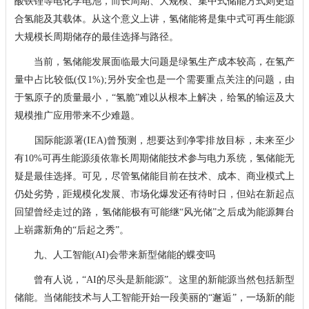
酸铁锂等电化学电池，而长周期、大规模、集中式储能方式则更适
合氢能及其载体。从这个意义上讲，氢储能将是集中式可再生能源
大规模长周期储存的最佳选择与路径。
当前，氢储能发展面临最大问题是绿氢生产成本较高，在氢产
量中占比较低(仅1%);另外安全也是一个需要重点关注的问题，由
于氢原子的质量最小，“氢脆”难以从根本上解决，给氢的输运及大
规模推广应用带来不少难题。
国际能源署(IEA)曾预测，想要达到净零排放目标，未来至少
有10%可再生能源须依靠长周期储能技术参与电力系统，氢储能无
疑是最佳选择。可见，尽管氢储能目前在技术、成本、商业模式上
仍处劣势，距规模化发展、市场化爆发还有待时日，但站在新起点
回望曾经走过的路，氢储能极有可能继“风光储”之后成为能源舞台
上崭露新角的“后起之秀”。
九、人工智能(AI)会带来新型储能的蝶变吗
曾有人说，“AI的尽头是新能源”。这里的新能源当然包括新型
储能。当储能技术与人工智能开始一段美丽的“邂逅”，一场新的能