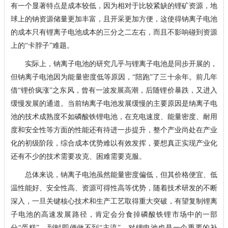
有一个显著特点是成本较低，因为相对于比较紧缺的锂矿资源，地
球上的钠资源储量更加丰富，且开采更加方便，这使得钠离子电池
的成本只有锂离子电池成本的三分之二左右，而且不影响碰到资源
上的“卡脖子”难题。
实际上，钠离子电池的研究几乎与锂离子电池是同步开展的，
但钠离子电池因为能量密度低等原因，“陪跑”了三十余年。前几年
借“锂价疯涨”之东风，曾有一波发展高潮，后随锂价暴跌，又进入
缓慢发展的通道。当前纳离子电池发展缓慢的主要原因是纳离子电
池的技术成熟度不如磷酸铁锂电池，在充电速度、能量密度、耐用
度和安全性等方面的性能还有待进一步提升，整个产业尚处在产业
化的初级阶段，综合成本优势难以有效发挥，要想真正实现产业化
还有不少的技术需要攻克、困难需要克服。
总体来说，钠离子电池虽然能量密度偏低，但其价格便宜、低
温性能好、安全性高、资源可得性高等优势，随着技术研发的不断
深入，一旦关键核心技术和生产工艺取得重大突破，有望复制锂离
子电池的高速发展路径，肯定会分食掉磷酸铁锂市场中的一部
分“蛋糕”，到时即便做不到“主流”，对锂电池也是一个重要的补