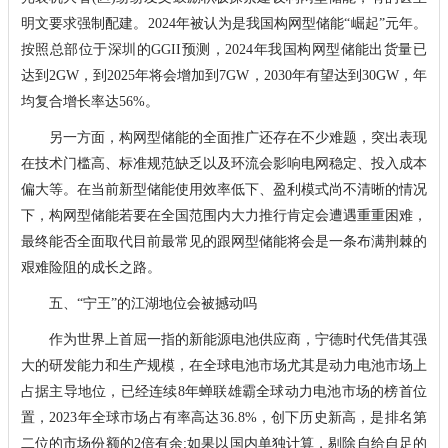
明文要求强制配建。2024年被认为是我国构网型储能“崛起”元年。
按照总部位于深圳的GGII预测，2024年我国构网型储能出货量已
达到2GW，到2025年将会增加到7GW，2030年有望达到30GW，年
均复合增长率达56%。
另一方面，构网型储能的全面推广还存在不少难题，突出表现
在技术门槛高、标准规范缺乏以及环流会影响电网稳定、投入成本
偏大等。在当前新型储能使用效率低下、盈利模式尚不清晰的情况
下，构网型储能若要在全国范围内大力推行肯定会遭遇重重困难，
最终能否全面取代目前最常见的跟网型储能将会是一条布满荆棘的
艰难险阻的成长之路。
五、“宁王”的江湖地位会被撼动吗
作为世界上首屈一指的新能源电池供应商，宁德时代凭借其强
大的研发能力和生产规模，在全球电池市场尤其是动力电池市场上
占据主导地位，已经连续8年蝉联雄霸全球动力电池市场的榜首位
置，2023年全球市场占有率高达36.8%，创下历史新高，是排名第
二位的市场份额的2倍有余;如果以国内单独计算，剔除自给自足的