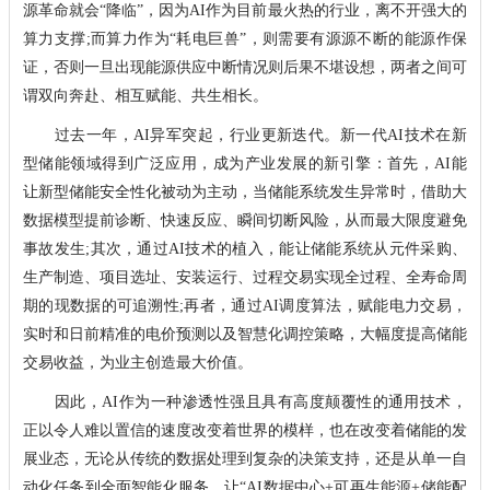
源革命就会“降临”，因为AI作为目前最火热的行业，离不开强大的
算力支撑;而算力作为“耗电巨兽”，则需要有源源不断的能源作保
证，否则一旦出现能源供应中断情况则后果不堪设想，两者之间可
谓双向奔赴、相互赋能、共生相长。
过去一年，AI异军突起，行业更新迭代。新一代AI技术在新
型储能领域得到广泛应用，成为产业发展的新引擎：首先，AI能
让新型储能安全性化被动为主动，当储能系统发生异常时，借助大
数据模型提前诊断、快速反应、瞬间切断风险，从而最大限度避免
事故发生;其次，通过AI技术的植入，能让储能系统从元件采购、
生产制造、项目选址、安装运行、过程交易实现全过程、全寿命周
期的现数据的可追溯性;再者，通过AI调度算法，赋能电力交易，
实时和日前精准的电价预测以及智慧化调控策略，大幅度提高储能
交易收益，为业主创造最大价值。
因此，AI作为一种渗透性强且具有高度颠覆性的通用技术，
正以令人难以置信的速度改变着世界的模样，也在改变着储能的发
展业态，无论从传统的数据处理到复杂的决策支持，还是从单一自
动化任务到全面智能化服务，让“AI数据中心+可再生能源+储能配