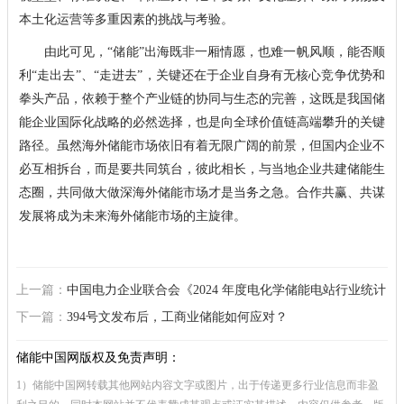
本土化运营等多重因素的挑战与考验。
由此可见，“储能”出海既非一厢情愿，也难一帆风顺，能否顺
利“走出去”、“走进去”，关键还在于企业自身有无核心竞争优势和
拳头产品，依赖于整个产业链的协同与生态的完善，这既是我国储
能企业国际化战略的必然选择，也是向全球价值链高端攀升的关键
路径。虽然海外储能市场依旧有着无限广阔的前景，但国内企业不
必互相拆台，而是要共同筑台，彼此相长，与当地企业共建储能生
态圈，共同做大做深海外储能市场才是当务之急。合作共赢、共谋
发展将成为未来海外储能市场的主旋律。
上一篇：
中国电力企业联合会《2024 年度电化学储能电站行业统计
数据》全文发布
下一篇：
394号文发布后，工商业储能如何应对？
储能中国网版权及免责声明：
1）储能中国网转载其他网站内容文字或图片，出于传递更多行业信息而非盈