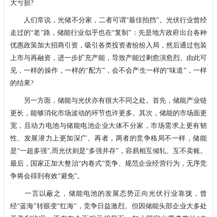
大亏损?
人们常说，光储不分家，二者可谓“最佳拍挡”。光伏行业曾经
走过的“老”路，储能行业似乎也在“复制”：先是地方政府出台各种
优惠政策加大招商引资，吸引各类投资者纷纷入局，然后通过包装
上市与再融资，进一步扩充产能，导致产能过剩愈演愈烈。由此可
见，一样的操作，一样的“配方”，会不会产生一样的“味道”，一样
的结果?
另一方面，储能与光伏亦有很大不同之处。首先，储能产业链
更长，能够消化市场波动的环节也许更多。其次，储能的市场面更
宽，且动力电池与储能电池企业大体不分家，市场需求上更有韧
性、发展潜力上更加深广。再者，两者的竞争格局不一样，储能
是“一超多强”,而光伏则是“多强并存”，容易相互倾轧、互不卖账。
最后，国家正加大整治“内卷式”竞争、规范企业经营行为，无序竞
争将会得到有效“避免”。
一言以蔽之，储能电池的发展态势正向光伏行业靠拢，曾
经“蓝海”转眼变“红海”，竞争日益激烈。但因储能头部企业大多处