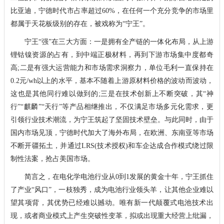
比亚迪，宁德时代市占率超过60%，在任何一个充分竞争的市场里
都属于天花板级别的存在，被戏称为“宁王”。
宁王“强”在三大方面：一是拥有全产链的一体化布局，从上游
锂钴镍资源的占有，到中端正极材料，再到下游市场集中度都奇
高;二是有强大运营能力和市场需求洞察力，单位毛利一直保持在
0.2元/wh以上的水平，基本不随着上游原材料价格的波动而波动，
这也是其他同行难以做到的;三是在技术创新上不断突破，其“神
行”“麒麟”“天行”等产品相继推出，不仅满足市场多元化需求，更
引领行业技术潮流，为宁王筑起了坚固技术壁垒。与此同时，由于
国内市场见顶，宁德时代加大了海外布局，在欧洲、东南亚等市场
不断开疆拓土，并通过LRS(技术授权)和车企达成合作模式绕过限
制性法案，抢占美国市场。
简言之，在电化学电池行业从0到1发展的黄金十年，宁王抓住
了产业“风口”，一枝独秀，成为电池行业领头羊，让其他企业难以
望其项背，其优势已经难以撼动。唯有新一代颠覆式电池技术出
现，或者商业模式上产生突破性变革，拟或出现重大经营上纰漏，