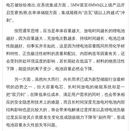
电芯被纷纷推出;在系统集成方面，5MW甚至8MWh以上级产品开
启竞赛热潮;在单体储能方面，集成规模向“吉瓦”级以上跨越式“冲
刺”。
按照通常思维，应当是单体容量越大、放电时间越长的锂电池
越好，因为容量越大，充放电次数越多、持续时间越长，电池总体
性能越好。但事实并非如此，这是因为锂电池容量既同所用化学材
料特性、正负极活性材料的质量和配比、内部构造等因素有关，还
会受到所处环境温度的影响，若长期处在低温下，材料的物质活性
下降，能提供的离子变少，电池容量必然会下降。
另一方面，虽然向大而行、向长而求已成为新型储能行业最鲜
明的趋势之一，但大容量电芯、长时间放电的储能系统却是一
把“双刃剑”，在降低单位成本、满足用户需求的同时，也会带来相
应的安全隐患和技术上的难题，而且长时间深度充放电对电池内部
结构影响也是比较大的，将会带来电解液过度挥发以及锂电池负极
过度反应使其介质膜发生变化造成脱嵌能力下降等“副作用”，形成
电池容量永久性损失等问题。