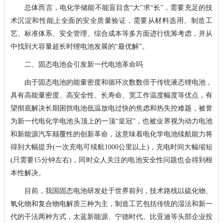
总体而言，电化学储能不能盲目贪“大”求“长”，需要充足的技
术沉淀和性能上全面的安全质量验证，需要从材料选用、制造工
艺、标准体系、安全管理、综合成本等多方面进行统筹考虑，并从
中找到大容量超长时锂电池发展的“最优解”。
二、固态电池会引发新一代电池革命吗
由于固态电池的能量密度和循环次数数倍于传统液态锂电池，
具有高能量密度、高安全性、长寿命、宽工作温度幅度等优点，有
望彻底解决长期困扰电池低温放电过快的焦虑和热失控难题，被誉
为新一代电化学电池头顶上的一顶“皇冠”，也被业界视为动力电池
和新能源汽车颠覆性的创新革命，这意味着电化学电池续航能力将
得到大幅提升(一次充电可续航1000公里以上)，充电时间大幅缩短
(只需要15分钟左右)，同时众人关注的电池安全性问题也会得到根
本性解决。
目前，我国固态电池研发处于世界前列，技术路线以硫化物、
氧化物和复合物电解质三种为主，制造工艺包括传统的湿法和新一
代的干法两种方式，太蓝新能源、宁德时代、比亚迪等头部企业投