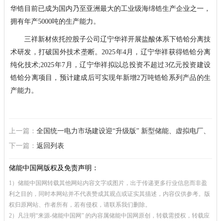
华锆目前已成为国内乃至亚洲最大的工业级海绵锆生产企业之一，
拥有年产5000吨的生产能力。
三祥新材依托控股子公司辽宁华祥开展盐酸体系下锆铪分离技
术研发，打破国外技术垄断。2025年4月，辽宁华祥获得锆铪分离
纯化技术;2025年7月，辽宁华祥拟以总投资不超过3亿元投资建设
锆铪分离项目，预计建成后可实现年新增2万吨锆铪系列产品的生
产能力。
上一篇：
全国统一电力市场建设迎“升级版” 新型储能、虚拟电厂、
智能微电网等获利好
下一篇：
返回列表
储能中国网版权及免责声明：
1）储能中国网转载其他网站内容文字或图片，出于传递更多行业信息而非盈
利之目的，同时本网站并不代表赞成其观点或证实其描述，内容仅供参考。版
权归原网站、作者所有，若有侵权，请联系我们删除。
2）凡注明“来源-储能中国网” 的内容属储能中国网原创，转载需授权，转载应