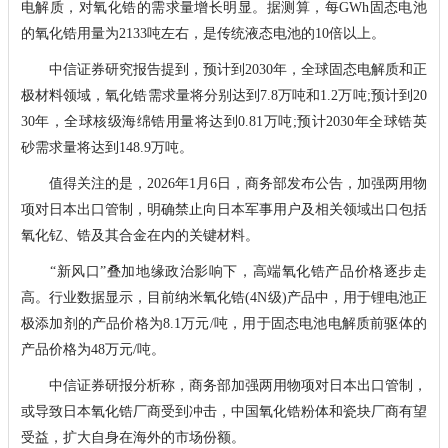
电解质，对氧化锆的需求量增长明显。据测算，每GWh固态电池
的氧化锆用量为2133吨左右，是传统液态电池的10倍以上。
中信证券研究报告提到，预计到2030年，全球固态电解质和正
极材料领域，氧化锆需求量将分别达到7.8万吨和1.2万吨;预计到20
30年，全球核级海绵锆用量将达到0.81万吨;预计2030年全球锆英
砂需求量将达到148.9万吨。
值得关注的是，2026年1月6日，商务部发布公告，加强两用物
项对日本出口管制，明确禁止向日本军事用户及相关领域出口包括
氧化钇、锆及其合金在内的关键材料。
“新风口”叠加地缘政治影响下，高端氧化锆产品价格逐步走
高。行业数据显示，目前纳米氧化锆(4N级)产品中，用于锂电池正
极添加剂的产品价格为8.1万元/吨，用于固态电池电解质前驱体的
产品价格为48万元/吨。
中信证券研报分析称，商务部加强两用物项对日本出口管制，
或导致日本氧化锆厂商受到冲击，中国氧化锆粉体和瓷块厂商有望
受益，扩大自身在海外的市场份额。