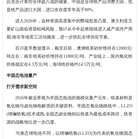
比克合计掌控全球超八成的储量。中国是全球锆产品消费大国，也
是锆产品进口大国，进口依存度常年高于80%。
进入2026年，这种资源高度集中的弊端愈发凸显。澳大利亚主
要矿山面临资源枯竭风险，预计从今年起将陆续进入减产或停产周
期;南非等地罢工活动频发，进一步扰乱全球供应节奏。
百川盈孚数据显示，截至目前，澳洲锆英砂价维持在12000元/
吨左右，南非锆英砂价维持在11800元/吨。产业链上，国内氧化锆
价格稳定在4.3万元/吨，海绵锆价格约14.5万元/吨。
半固态电池量产
打开需求新空间
2026年被业界视为半固态电池的规模化量产元年。锆基材料是
氧化物与卤化物电解质的关键原料。半固态氧化物路线中，LLZO
(锂镧锆氧)技术成熟;全固态卤化物则以锆基为最低成本路径，锆资
源的战略地位进一步凸显。
与液态锂电池不同，以锂镧锆氧(LLZO)为代表的氧化物固态