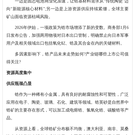
一边是固态电池商业化加速，让锆基材料需求从“传统陶瓷”迈
向“新能源核心材料”;另一边是上游资源供应持续紧绷，全球主要
矿山面临资源枯竭风险。
2026年伊始，一项政策为锆市场增添了新的变数。商务部1月6
日发布公告，加强两用物项对日本出口管制，明确禁止向日本军事
用户及相关领域出口包括氧化钇、锆及其合金在内的关键材料。
多因素影响下，锆产品未来走势如何?产业链哪些上市公司值
得关注?
资源高度集中
供应瓶颈凸显
锆作为一种稀有小金属，具有良好的耐腐蚀性和可塑性，广泛
应用在电子、陶瓷、玻璃、石化、建筑等领域。锆英砂是自然界中
锆矿的主要存在形式，可以加工成电熔锆、氯氧化锆、碳酸锆等产
品。
从资源上看，全球锆矿分布极不均衡，澳大利亚、南非、莫桑