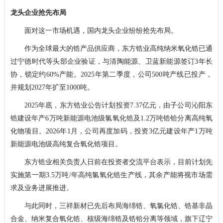
龙头企业抢先布局
面对这一市场机遇，国内龙头企业纷纷抢先布局。
作为全球最大的锆产品供应商，东方锆业高纯纳米氧化锆已通
过宁德时代等头部企业验证，与清陶能源、卫蓝新能源签订3年长
协，锁定约60%产能。2025年第二季度，公司500吨产线已投产，
并规划2027年扩至1000吨。
2025年底，东方锆业公告计划投资7.37亿元，由子公司沁阳东
锆建设年产6万吨新能源电池级氯氧化锆及1.2万吨锆铪分离高纯氧
化物项目。2026年1月，公司再度加码，投资3亿元建设年产1万吨
新能源电池级高纯复合氧化锆项目。
东方锆业相关负责人日前在投资者交流平台表示，目前计划先
实施第一期3.5万吨/年高纯氯氧化锆生产线，其余产能将视市场需
求及业务进展推进。
与此同时，三祥新材已先后布局海绵锆、氧氯化锆、锆基非晶
合金、纳米复合氧化锆、核级海绵锆及锆铪分离等领域，旗下辽宁