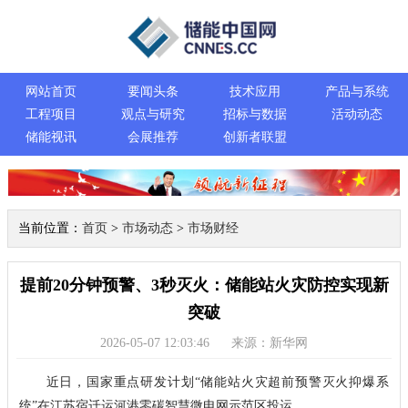
网站首页
要闻头条
技术应用
产品与系统
工程项目
观点与研究
招标与数据
活动动态
储能视讯
会展推荐
创新者联盟
当前位置：
首页
>
市场动态
>
市场财经
提前20分钟预警、3秒灭火：储能站火灾防控实现新
突破
2026-05-07 12:03:46
来源：新华网
近日，国家重点研发计划“储能站火灾超前预警灭火抑爆系
统”在江苏宿迁运河港零碳智慧微电网示范区投运。