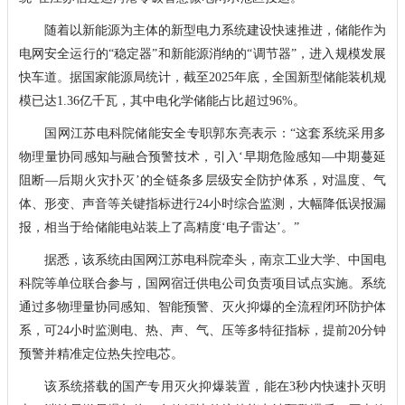
随着以新能源为主体的新型电力系统建设快速推进，储能作为
电网安全运行的“稳定器”和新能源消纳的“调节器”，进入规模发展
快车道。据国家能源局统计，截至2025年底，全国新型储能装机规
模已达1.36亿千瓦，其中电化学储能占比超过96%。
国网江苏电科院储能安全专职郭东亮表示：“这套系统采用多
物理量协同感知与融合预警技术，引入‘早期危险感知—中期蔓延
阻断—后期火灾扑灭’的全链条多层级安全防护体系，对温度、气
体、形变、声音等关键指标进行24小时综合监测，大幅降低误报漏
报，相当于给储能电站装上了高精度‘电子雷达’。”
据悉，该系统由国网江苏电科院牵头，南京工业大学、中国电
科院等单位联合参与，国网宿迁供电公司负责项目试点实施。系统
通过多物理量协同感知、智能预警、灭火抑爆的全流程闭环防护体
系，可24小时监测电、热、声、气、压等多特征指标，提前20分钟
预警并精准定位热失控电芯。
该系统搭载的国产专用灭火抑爆装置，能在3秒内快速扑灭明