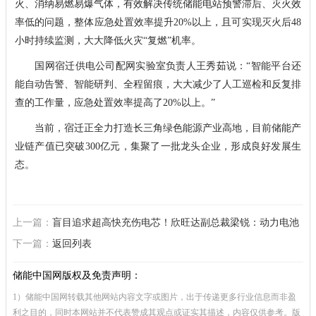
火、消纳易燃易爆气体，有效解决传统储能电站预警滞后、灭火效
率低的问题，整体应急处置效率提升20%以上，且可实现灭火后48
小时持续监测，大大降低火灾“复燃”机率。
国网宿迁供电公司配网实验室负责人王秀茹说：“智能平台还
能自动告警、智能研判、全程留痕，大大减少了人工巡检和反复排
查的工作量，应急处置效率提高了20%以上。”
当前，宿迁正全力打造长三角绿色能源产业高地，目前储能产
业链产值已突破300亿元，集聚了一批龙头企业，形成良好发展生
态。
上一篇：
盲目追求超高快充伤电芯！欣旺达副总裁梁锐：动力电池
和储能电芯正朝危险方向发展
下一篇：
返回列表
储能中国网版权及免责声明：
1）储能中国网转载其他网站内容文字或图片，出于传递更多行业信息而非盈
利之目的，同时本网站并不代表赞成其观点或证实其描述，内容仅供参考。版