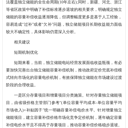
法覆盖独立储能的全生命周期(10年左右);同时，新疆、河北、浙江
等省区政策中明确了补偿标准逐步退坡的相关要求，明确规定独立
储能的容量补偿收益逐渐降低，但调整幅度更多是基于人工经验，
容易造成“过补”或者“欠补”问题，独立储能项目长期收益能力面临
较大不确定性，具体影响仍需深入分析。
相关建议
短期机制优化
短期来看，当前，独立储能电站经营发展面临收益瓶颈，有必
要加快完善出台独立储能容量补偿机制，推动政府定价兜底补偿模
式转向市场化的容量电价机制，有效保障独立储能在市场建设过渡
阶段的合理收益。
一是区分存量项目和增量项目分类施策。针对存量独立储能项
目，由省级价格主管部门参考“(单位容量平均成本-单位容量平均
市场收入)×补贴因子”统一明确容量补偿电价水平。针对增量独立
储能项目，建立容量补偿价格市场化竞争定价机制，逐年确定容量
补偿电价水平且不得高于存量项目，推动容量补偿价格稳步退坡。