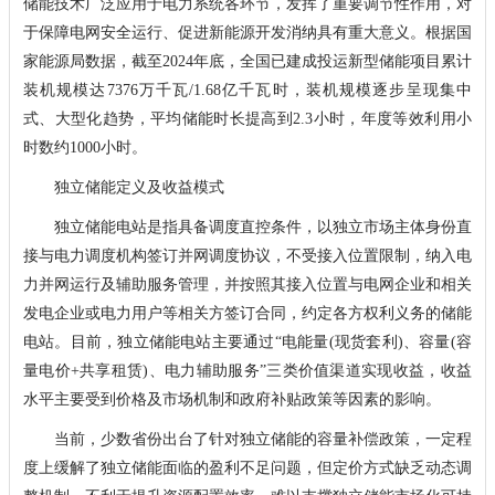
储能技术广泛应用于电力系统各环节，发挥了重要调节性作用，对
于保障电网安全运行、促进新能源开发消纳具有重大意义。根据国
家能源局数据，截至2024年底，全国已建成投运新型储能项目累计
装机规模达7376万千瓦/1.68亿千瓦时，装机规模逐步呈现集中
式、大型化趋势，平均储能时长提高到2.3小时，年度等效利用小
时数约1000小时。
独立储能定义及收益模式
独立储能电站是指具备调度直控条件，以独立市场主体身份直
接与电力调度机构签订并网调度协议，不受接入位置限制，纳入电
力并网运行及辅助服务管理，并按照其接入位置与电网企业和相关
发电企业或电力用户等相关方签订合同，约定各方权利义务的储能
电站。目前，独立储能电站主要通过“电能量(现货套利)、容量(容
量电价+共享租赁)、电力辅助服务”三类价值渠道实现收益，收益
水平主要受到价格及市场机制和政府补贴政策等因素的影响。
当前，少数省份出台了针对独立储能的容量补偿政策，一定程
度上缓解了独立储能面临的盈利不足问题，但定价方式缺乏动态调