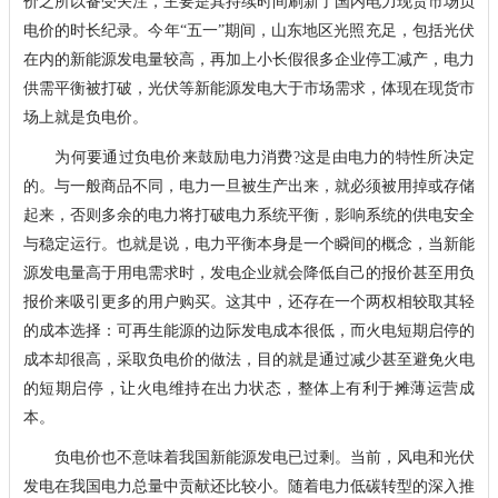
价之所以备受关注，主要是其持续时间刷新了国内电力现货市场负
电价的时长纪录。今年“五一”期间，山东地区光照充足，包括光伏
在内的新能源发电量较高，再加上小长假很多企业停工减产，电力
供需平衡被打破，光伏等新能源发电大于市场需求，体现在现货市
场上就是负电价。
为何要通过负电价来鼓励电力消费?这是由电力的特性所决定
的。与一般商品不同，电力一旦被生产出来，就必须被用掉或存储
起来，否则多余的电力将打破电力系统平衡，影响系统的供电安全
与稳定运行。也就是说，电力平衡本身是一个瞬间的概念，当新能
源发电量高于用电需求时，发电企业就会降低自己的报价甚至用负
报价来吸引更多的用户购买。这其中，还存在一个两权相较取其轻
的成本选择：可再生能源的边际发电成本很低，而火电短期启停的
成本却很高，采取负电价的做法，目的就是通过减少甚至避免火电
的短期启停，让火电维持在出力状态，整体上有利于摊薄运营成
本。
负电价也不意味着我国新能源发电已过剩。当前，风电和光伏
发电在我国电力总量中贡献还比较小。随着电力低碳转型的深入推