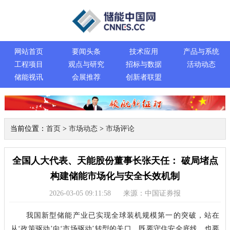
网站首页
要闻头条
技术应用
产品与系统
工程项目
观点与研究
招标与数据
活动动态
储能视讯
会展推荐
创新者联盟
当前位置：
首页
>
市场动态
>
市场评论
全国人大代表、天能股份董事长张天任： 破局堵点
构建储能市场化与安全长效机制
2026-03-05 09:11:58
来源：中国证券报
我国新型储能产业已实现全球装机规模第一的突破，站在
从‘政策驱动’向‘市场驱动’转型的关口，既要守住安全底线，也要