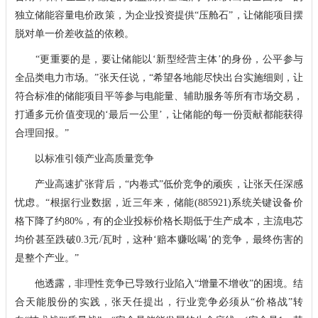
独立储能容量电价政策，为企业投资提供“压舱石”，让储能项目摆
脱对单一价差收益的依赖。
“更重要的是，要让储能以‘新型经营主体’的身份，公平参与
全品类电力市场。”张天任说，“希望各地能尽快出台实施细则，让
符合标准的储能项目平等参与电能量、辅助服务等所有市场交易，
打通多元价值变现的‘最后一公里’，让储能的每一份贡献都能获得
合理回报。”
以标准引领产业高质量竞争
产业高速扩张背后，“内卷式”低价竞争的顽疾，让张天任深感
忧虑。“根据行业数据，近三年来，储能(885921)系统关键设备价
格下降了约80%，有的企业投标价格长期低于生产成本，主流电芯
均价甚至跌破0.3元/瓦时，这种‘赔本赚吆喝’的竞争，最终伤害的
是整个产业。”
他透露，非理性竞争已导致行业陷入“增量不增收”的困境。结
合天能股份的实践，张天任提出，行业竞争必须从“价格战”转