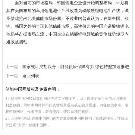
面对当前的市场格局，韩国锂电企业也开始调整布局，计划将
其在美国布局的车用锂电池生产线改造为磷酸铁锂电池生产线，试
图借此抢占北美储能市场份额。不过业内普遍认为，在除中国、欧
洲、韩国之外的全球其他储能市场，高性价比的中国产磷酸铁锂电
池仍将占据市场主流，中国企业在储能锂电领域的竞争优势短期内
难以被撼动。
上一篇：
国家统计局胡汉舟：能源供应保障有力 绿色转型加速推进
下一篇：
返回列表
储能中国网版权及免责声明：
1）储能中国网转载其他网站内容文字或图片，出于传递更多行业信息而非盈
利之目的，同时本网站并不代表赞成其观点或证实其描述，内容仅供参考。版
权归原网站、作者所有，若有侵权，请联系我们删除。
2）凡注明“来源-储能中国网” 的内容属储能中国网原创，转载需授权，转载应
并注明“来源：储能中国网”。