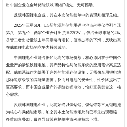
出中国企业在全球储能领域“断档”领先、无可撼动。
反观韩国锂电企业，其在本次储能榜单中的表现则相形见绌。
2025年三星SDI、LG新能源的储能用锂电池市占率仅位列全球
第八、第九位，两家企业合计出货量22GWh，仅占全球市场的4%;
尽管二者出货量较去年同期略有增长，但市占率的下滑，反映出其
在储能锂电市场的竞争力持续减弱。
中国锂电企业能占据如此高的市场份额，核心原因在于中国企
业量产的磷酸铁锂电池，其产品特性与储能系统的应用需求高度适
配。储能系统作为部署于户外的能源存储设施，无需像车用锂电池
那样追求极致的高能量密度，反而对电池的安全性、性价比提出了
更高要求，而中国企业量产的磷酸铁锂电池，恰好完美契合这一核
心需求。
反观韩国锂电企业，此前始终以镍钴锰、镍钴铝等三元锂电池
为核心布局储能市场，加之其本土储能市场此前已率先出现萎缩，
多重因素叠加，最终导致其在榜单中市占率持续下滑。