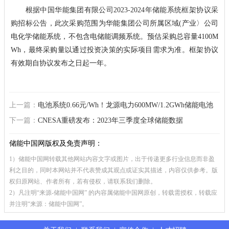
根据
中国华能集团有限公司2023-2024年储能系统框架协议采
购招标公告
，此次采购范围为华能集团公司所属区域(产业〉公司
电化学储能系统，不包含电储能调频系统。预估采购总容量4100M
Wh，最终采购量以通过投资决策的实际项目需求为准。框架协议
有效期自协议发布之日起一年。
上一篇：
电池系统0.66元/Wh！龙源电力600MW/1.2GWh储能电池
系统、PCS及EMS开标！
下一篇：
CNESA重磅发布：2023年三季度全球储能数据
储能中国网版权及免责声明：
1）储能中国网转载其他网站内容文字或图片，出于传递更多行业信息而非盈
利之目的，同时本网站并不代表赞成其观点或证实其描述，内容仅供参考。版
权归原网站、作者所有，若有侵权，请联系我们删除。
2）凡注明“来源-储能中国网” 的内容属储能中国网原创，转载需授权，转载应
并注明“来源：储能中国网”。