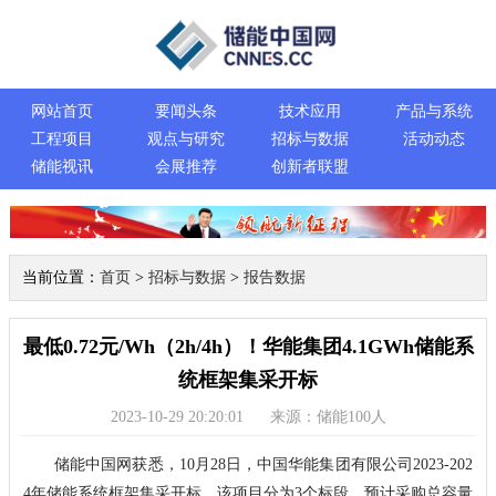
网站首页
要闻头条
技术应用
产品与系统
工程项目
观点与研究
招标与数据
活动动态
储能视讯
会展推荐
创新者联盟
当前位置：
首页
>
招标与数据
>
报告数据
最低0.72元/Wh（2h/4h）！华能集团4.1GWh储能系
统框架集采开标
2023-10-29 20:20:01
来源：储能100人
储能中国网获悉，10月28日，中国华能集团有限公司2023-202
4年储能系统框架集采开标。该项目分为3个标段，预计采购总容量