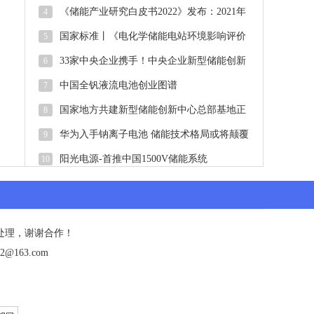
大！华能海南州储能项目顺利并网
《储能产业研究白皮书2022》发布：2021年
4
中国新型储能新增投运2.4G
国家标准丨《电化学储能电站环境影响评价
5
导则（征求意见稿）》
33家中央企业携手！中央企业新型储能创新
6
联合体正式启动
中国全钒液流电池创业图谱
7
国家地方共建新型储能创新中心总部基地正
8
式启用
华为入手钠离子电池 储能技术格局或将颠覆
9
阳光电源-首推中国1500V储能系统
10
处理，谢谢合作！
@163.com