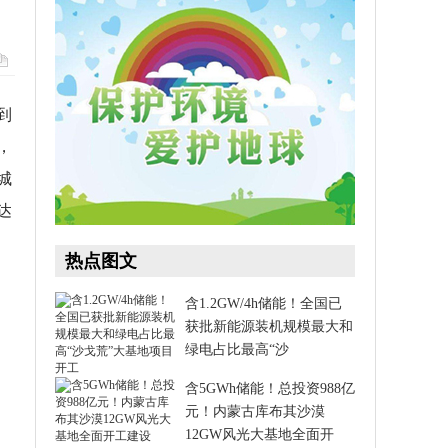
到
，
城
达
热点图文
含1.2GW/4h储能！全国已
获批新能源装机规模最大和
绿电占比最高“沙
含5GWh储能！总投资988亿
元！内蒙古库布其沙漠
12GW风光大基地全面开