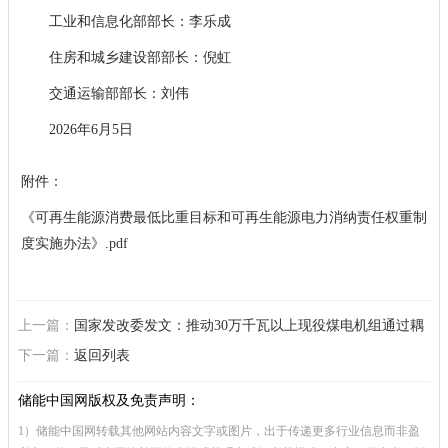
工业和信息化部部长：李乐成
住房和城乡建设部部长：倪虹
交通运输部部长：刘伟
2026年6月5日
附件：
《可再生能源消费最低比重目标和可再生能源电力消纳责任权重制
度实施办法》.pdf
上一篇：
国家发改委发文：推动30万千瓦以上现役煤电机组通过耦
合新能源、加装储能储热等方式实施低碳化改造
下一篇：
返回列表
储能中国网版权及免责声明：
1）储能中国网转载其他网站内容文字或图片，出于传递更多行业信息而非盈