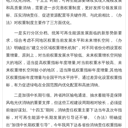
电力优先消纳。“十五五”时期，可再生能源要继续实现大规模发展
和高质量消纳，需要进一步完善权重制度，更好发挥引领发展目
标、压实消纳责任、促进资源配置等关键作用。与此前相比，《办
法》对权重制度主要作了三方面优化。
一是实行分区分档。统筹可再生能源发展面临的新形势新要
求，综合考虑不同地区权重当前发展水平和未来增长空间，《办
法》明确提出“建立分区域权重增长机制”，对不同省份分档设置权
重增量。原则上，对当前权重发展水平较低、未来权重增长空间较
大的地区，适当提高权重指标年度增量;对当前权重水平较高、未
来权重增长空间较小的地区，适当降低权重指标年度增量;其他地
区权重指标年度增量与全国平均水平持平。通过差异化设置权重指
标，有力促进绿电在全国范围内优化配置和高效消纳。
二是加强中长期引领。跨省跨区输电通道、抽水蓄能等是保障
风电光伏消纳的重要支撑，但这些工程建设周期相对较长，必须提
前做好谋划。“十四五”期间，消纳责任权重主要下达当年及次年指
标，对可再生能源中长期发展的引导还不够。《办法》明确提
出“加强中长期权重引导”，今年我局下达各省份消纳责任权重指标