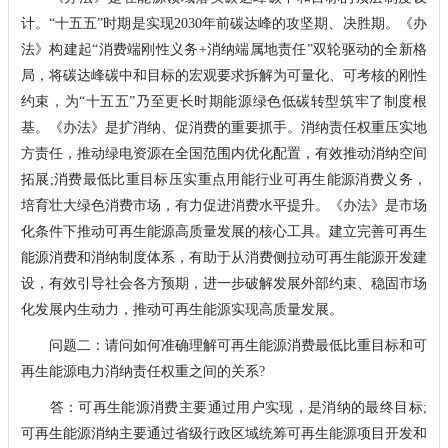
计。“十五五”时期是实现2030年前碳达峰的攻坚期、决胜期。《办
法》构建起“消费端刚性义务+消纳端属地责任”双轮驱动的全新格
局，将碳达峰碳中和目标的宏观要求拆解为可量化、可考核的刚性
约束，为“十五五”乃至更长时期能源绿色低碳转型筑牢了制度根
基。《办法》是扩消纳、促消费的重要抓手。消纳责任权重压实地
方责任，推动绿电资源在全国范围内优化配置，有效推动消纳空间
拓展;消费最低比重目标压实重点用能行业可再生能源消费义务，
培育壮大绿色消费市场，有力促进消费水平提升。《办法》是市场
化条件下推动可再生能源高质量发展的核心工具。建立完善可再生
能源消费和消纳制度体系，有助于从消费侧拉动可再生能源开发建
设，有效引导社会各方预期，进一步破解发展外部约束、稳固市场
化发展内生动力，推动可再生能源实现高质量发展。
问题二：请问如何准确理解可再生能源消费最低比重目标和可
再生能源电力消纳责任权重之间的关系?
答：可再生能源消费主要通过用户实现，是消纳的最终目标;
可再生能源消纳主要通过省级行政区域统筹可再生能源项目开发和