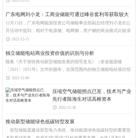
2022-12-23
广东电网刘小龙：工商业储能可通过峰谷套利等获取较大
12月13日，广东电网能源投资公司储能事业部副总经理刘小龙在公
收益
开活动中提到，相对于电源侧、电网侧，用户侧的商业模式比较清
晰。尤其是工商业储能，可以通过峰谷套利等获取较大收益
2022-12-15
独立储能电站商业投资价值的识别与分析
随着《关于加快推动新型储能发展的指导意见》（发改能源规
〔2021〕1051号）文件的颁布，全国范围内的独立储能电站项目招
投标信息出现了爆发式的增长。从发标主体类型来看，主要集中
2022-12-08
压缩空气储能拐点已至，技术与产业
先行者陈海生对话高榕资本
2022-11-30
推动新型储能绿色低碳转型发展
新型储能是建设新型电力系统、推动能源绿色低碳转型的重要技
术和基础装备，也是实现“双碳”目标的重要支撑。今年1月和5月，