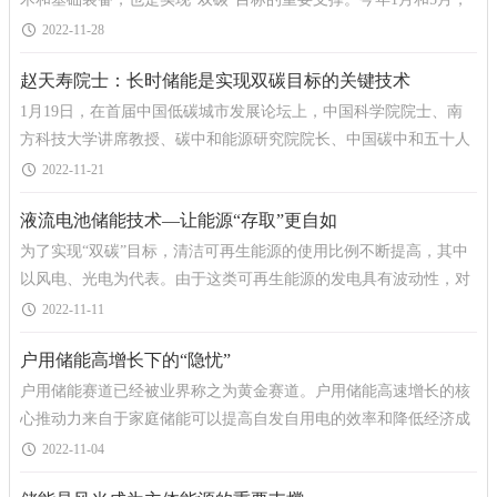
国家发展改革委、国家能源局印发《&ldq
2022-11-28
赵天寿院士：长时储能是实现双碳目标的关键技术
1月19日，在首届中国低碳城市发展论坛上，中国科学院院士、南
方科技大学讲席教授、碳中和能源研究院院长、中国碳中和五十人
论坛成员赵天寿在以《面向碳中和的储能技术》为题作
2022-11-21
液流电池储能技术—让能源“存取”更自如
为了实现“双碳”目标，清洁可再生能源的使用比例不断提高，其中
以风电、光电为代表。由于这类可再生能源的发电具有波动性，对
电网稳定运行与能源持续供应有一定的挑战
2022-11-11
户用储能高增长下的“隐忧”
户用储能赛道已经被业界称之为黄金赛道。户用储能高速增长的核
心推动力来自于家庭储能可以提高自发自用电的效率和降低经济成
本。全球能源通胀与东欧地缘冲突推动下，全球户用
2022-11-04