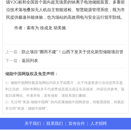
级V2G桩和全国首个面向超充场景的钠离子电池储能装置。多重前
沿技术落地叠加无人机自主智能巡检、智慧能源管理系统，既为市
民提供极速补能体验，也为场站的高效用电与安全运行筑牢防线。
作者：索有为 徐成龙 胡美施
上一篇：
防止项目“圈而不建”！山西下发关于优化新型储能项目管
理有关工作征求意见稿
下一篇：
返回列表
储能中国网版权及免责声明：
1）储能中国网转载其他网站内容文字或图片，出于传递更多行业信息而非盈
利之目的，同时本网站并不代表赞成其观点或证实其描述，内容仅供参考。版
权归原网站、作者所有，若有侵权，请联系我们删除。
2）凡注明“来源-储能中国网” 的内容属储能中国网原创，转载需授权，转载应
并注明“来源：储能中国网”。
关于我们
|
联系我们
|
宣传合作
|
人才招聘