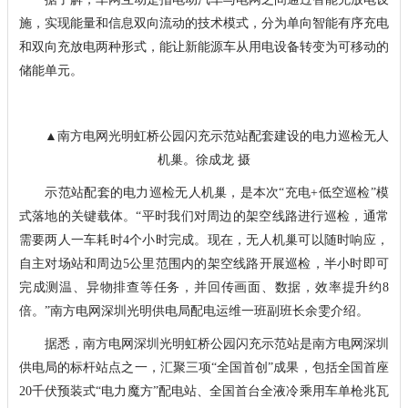
施，实现能量和信息双向流动的技术模式，分为单向智能有序充电
和双向充放电两种形式，能让新能源车从用电设备转变为可移动的
储能单元。
▲南方电网光明虹桥公园闪充示范站配套建设的电力巡检无人
机巢。徐成龙 摄
示范站配套的电力巡检无人机巢，是本次“充电+低空巡检”模
式落地的关键载体。“平时我们对周边的架空线路进行巡检，通常
需要两人一车耗时4个小时完成。现在，无人机巢可以随时响应，
自主对场站和周边5公里范围内的架空线路开展巡检，半小时即可
完成测温、异物排查等任务，并回传画面、数据，效率提升约8
倍。”南方电网深圳光明供电局配电运维一班副班长余雯介绍。
据悉，南方电网深圳光明虹桥公园闪充示范站是南方电网深圳
供电局的标杆站点之一，汇聚三项“全国首创”成果，包括全国首座
20千伏预装式“电力魔方”配电站、全国首台全液冷乘用车单枪兆瓦