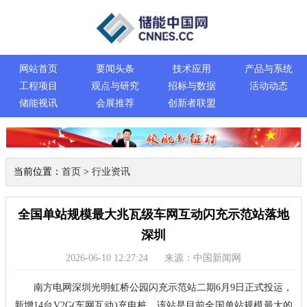
网站首页
要闻头条
技术应用
产品与系统
工程项目
观点与研究
招标与数据
活动动态
储能视讯
会展推荐
创新者联盟
当前位置：
首页
>
行业资讯
全国单站规模最大兆瓦级车网互动闪充示范站落地
深圳
2026-06-10 12:27:24
来源：中国新闻网
南方电网深圳光明虹桥公园闪充示范站二期6月9日正式投运，
新增14台V2G(车网互动)充电桩。该站是目前全国单站规模最大的