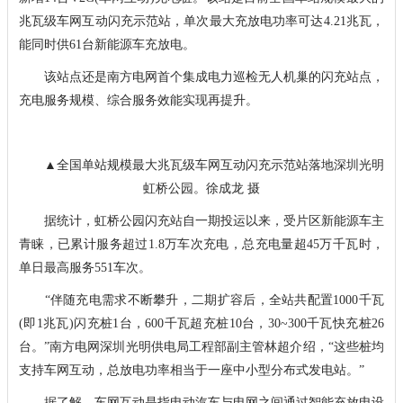
兆瓦级车网互动闪充示范站，单次最大充放电功率可达4.21兆瓦，
能同时供61台新能源车充放电。
该站点还是南方电网首个集成电力巡检无人机巢的闪充站点，
充电服务规模、综合服务效能实现再提升。
▲全国单站规模最大兆瓦级车网互动闪充示范站落地深圳光明
虹桥公园。徐成龙 摄
据统计，虹桥公园闪充站自一期投运以来，受片区新能源车主
青睐，已累计服务超过1.8万车次充电，总充电量超45万千瓦时，
单日最高服务551车次。
“伴随充电需求不断攀升，二期扩容后，全站共配置1000千瓦
(即1兆瓦)闪充桩1台，600千瓦超充桩10台，30~300千瓦快充桩26
台。”南方电网深圳光明供电局工程部副主管林超介绍，“这些桩均
支持车网互动，总放电功率相当于一座中小型分布式发电站。”
据了解，车网互动是指电动汽车与电网之间通过智能充放电设