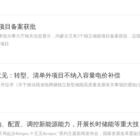
储能项目备案获批
批办事大厅相关信息显示，内蒙古又有3个独立储能项目备案获批，总
个项目
意见：转型、清单外项目不纳入容量电价补偿
开征求《关于推动我省电网侧独立新型储能高质量发展有关事项的通知(
纳、配置、调控新能源能力，开展长时储能等重大技
步&lsquo;十五五&rsquo;”系列主题新闻发布会，国家发展改革委副