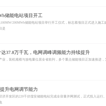
0MWh储能电站项目开工
0MW/200MWh储能电站项目举行开工仪式，标志着项目正式进入施工
目是
计达37.8万千瓦，电网调峰调频能力持续提升
业，装机规模与放电量位居全省前列，多个重点储能项目正加速推进，
。
 提升电网调节能力
济开发区的220千伏儒安储能电站完成全容量并网测试，正式投入运行
电