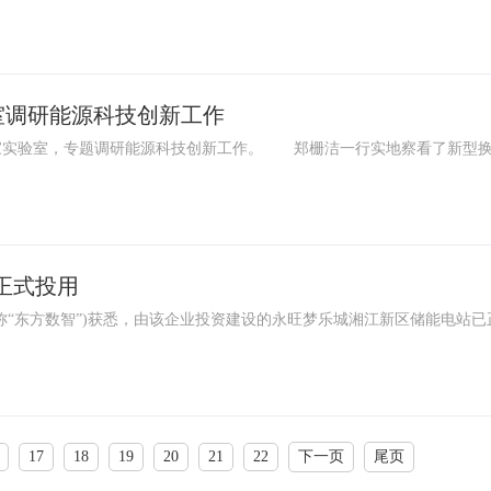
室调研能源科技创新工作
家实验室，专题调研能源科技创新工作。 郑栅洁一行实地察看了新型
正式投用
“东方数智”)获悉，由该企业投资建设的永旺梦乐城湘江新区储能电站已
17
18
19
20
21
22
下一页
尾页