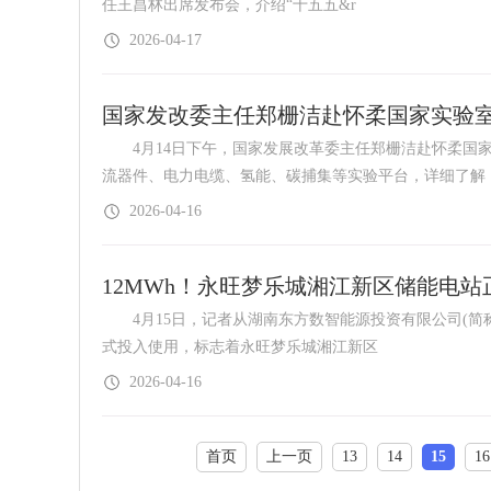
任王昌林出席发布会，介绍“十五五&r
2026-04-17
国家发改委主任郑栅洁赴怀柔国家实验
4月14日下午，国家发展改革委主任郑栅洁赴怀柔国
流器件、电力电缆、氢能、碳捕集等实验平台，详细了解
2026-04-16
12MWh！永旺梦乐城湘江新区储能电站
4月15日，记者从湖南东方数智能源投资有限公司(简称
式投入使用，标志着永旺梦乐城湘江新区
2026-04-16
首页
上一页
13
14
15
16