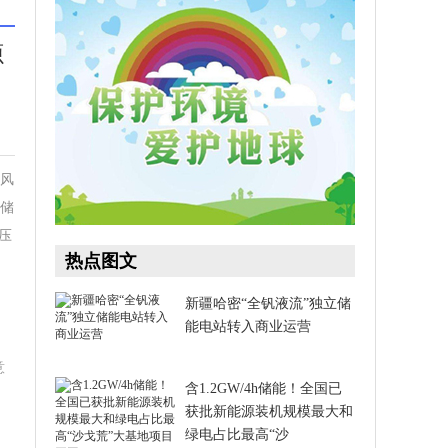
源
盖风
学储
高压
热点图文
新疆哈密“全钒液流”独立储
能电站转入商业运营​
意
含1.2GW/4h储能！全国已
获批新能源装机规模最大和
绿电占比最高“沙