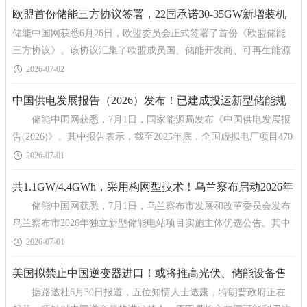
欧盟首份储能三方协议签署，22国承诺30-35GW新增装机
储能中国网获悉6月26日，欧盟委员会正式签署了首份《欧盟储能
目标
三方协议》。该协议汇集了欧盟成员国、储能开发商、可再生能源
生产商、能源密集型产业以及金融机构，各方
2026-07-02
中国供电发展报告（2026）发布！已建成投运新型储能规
储能中国网获悉，7月1日，国家能源局发布《中国供电发展报
模136GW/351GWh，全国虚拟电厂项目470个
告(2026)》。其中报告表示，截至2025年底，全国虚拟电厂项目470
个，同比增加近两百多家，经测试的最大调节能力达到1685万
2026-07-01
共1.1GW/4.4GWh，采用构网型技术！乌兰察布启动2026年
储能中国网获悉，7月1日，乌兰察布市发展和改革委员会发布
独立储能项目实施主体优选
乌兰察布市2026年独立新型储能电站项目实施主体优选公告。其中
表示，本次优选总规模110万千瓦/440万千瓦时，单个储能
2026-07-01
美国拟禁止中国逆变器进口！或将推高光伏、储能设备售
据路透社6月30日报道，五位知情人士透露，特朗普政府正在
价