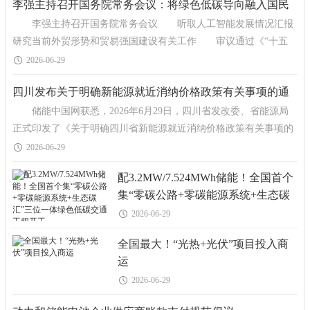
李强主持召开国务院常务会议：将绿色低碳导向融入国民
李强主持召开国务院常务会议 听取人工智能发展情况汇报
经济循环各领域各环节
研究当前外贸形势和贸易强国建设有关工作 审议通过《“十五
五”碳达峰行动方案》和《国民健康&
2026-06-29
四川发布关于明确新能源就近消纳价格政策有关事项的通
储能中国网获悉，2026年6月29日，四川省发改委、省能源局
知
正式印发了《关于明确四川省新能源就近消纳价格政策有关事项的
通知》，就近消纳项目公平承担输配电费、系统运行费等
2026-06-29
配3.2MW/7.524MWh储能！全国首个
集“零碳公路+零碳能源系统+生态碳
汇”三位一体绿色低碳交通工程开工
2026-06-29
全国最大！“光热+光伏”项目投入商
运
2026-06-29