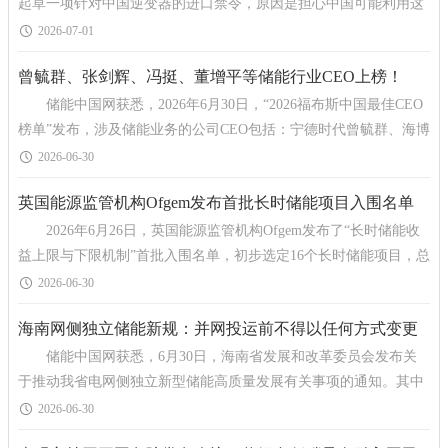
起草一项针对中国逆变器的进口禁令，原因是担心中国可能利用这
些将太阳能项目和电池接入电网的设备来干扰电力供应。
2026-07-01
曾毓群、张剑辉、冯挺、董增平等储能行业CEO上榜！
储能中国网获悉，2026年6月30日，“2026福布斯中国最佳CEO
2026福布斯中国最佳CEO榜单发布
榜单”发布，涉及储能业务的公司CEO包括：宁德时代曾毓群、海博
思创张剑辉、瑞浦兰钧冯挺、思源电气董增平
2026-06-30
英国能源监管机构Ofgem发布首批长时储能项目入围名单
2026年6月26日，英国能源监管机构Ofgem发布了“长时储能收
益上限与下限机制”首批入围名单，初步选定16个长时储能项目，总
容量达7.6GW，储能时长覆盖 8 至30 小时。
2026-06-30
海南网侧独立储能新规：并网投运前不得以任何方式变更
储能中国网获悉，6月30日，海南省发展和改革委员会发布关
投资主体，配储转为网侧储能不纳入容量电价补偿
于推动我省电网侧独立新型储能高质量发展有关事项的通知。其中
指出，纳入动态清单的项目，并网投运前不得改变项目股东
2026-06-30