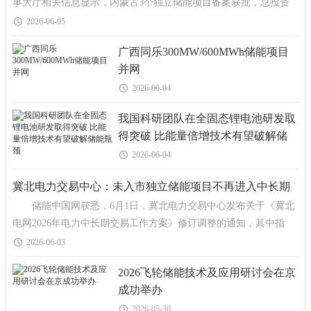
事大厅相关信息显示，内蒙古3个独立储能项目备案获批，总投资
约31.29亿元，总储能规模达950MW/3.8GWh。 三个项目分别
2026-06-05
广西同乐300MW/600MWh储能项目
并网
2026-06-04
我国科研团队在全固态锂电池研发取
得突破 比能量倍增技术有望破解储
能瓶颈
2026-06-04
冀北电力交易中心：未入市独立储能项目不再进入中长期
储能中国网获悉，6月1日，冀北电力交易中心发布关于《冀北
市场
电网2026年电力中长期交易工作方案》修订调整的通知，其中指
出，未入市独立储能项目不再进入中长期市场。为妥善做好政
2026-06-03
2026飞轮储能技术及应用研讨会在京
成功举办
2026-05-30