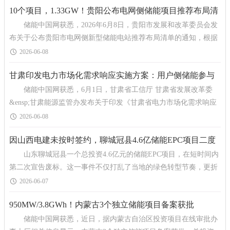
10个项目，1.33GW！贵阳公布电网侧储能项目推荐布局清
储能中国网获悉，2026年6月8日，贵阳市发展和改革委员会发
单，优先采用构网型
布关于公布贵阳市电网侧新型储能电站推荐布局清单的通知，根据
清单共涉及6个区县，10个项目，单个容量最高400MW。 文
2026-06-08
甘肃印发电力市场化需求响应实施方案：用户侧储能参与
储能中国网获悉，6月1日，甘肃省工信厅 甘肃省发展改革委
削峰最高补贴1500元/MWh
&ensp;甘肃能源监管办发布关于印发《甘肃省电力市场化需求响应
实施方案》的通知，其中实施方案表示，通过灵活运用价格
2026-06-08
因山西电建未按时签约，聊城冠县4.6亿储能EPC项目二度
山东聊城冠县一个总投资4.6亿元的储能EPC项目，在短时间内
废标
第二次宣告废标。这一事件不仅打乱了当地的绿色转型节奏，更折
射出当前储能行业在高速扩张下，普遍面临的企业履约能
2026-06-07
950MW/3.8GWh！内蒙古3个独立储能项目备案获批
储能中国网获悉，近日，据内蒙古自治区投资项目在线审批办