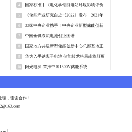
国家标准丨《电化学储能电站环境影响评价
4
导则（征求意见稿）》
《储能产业研究白皮书2022》发布：2021年
5
中国新型储能新增投运2.4G
33家中央企业携手！中央企业新型储能创新
6
联合体正式启动
中国全钒液流电池创业图谱
7
国家地方共建新型储能创新中心总部基地正
8
式启用
华为入手钠离子电池 储能技术格局或将颠覆
9
阳光电源-首推中国1500V储能系统
10
处理，谢谢合作！
@163.com