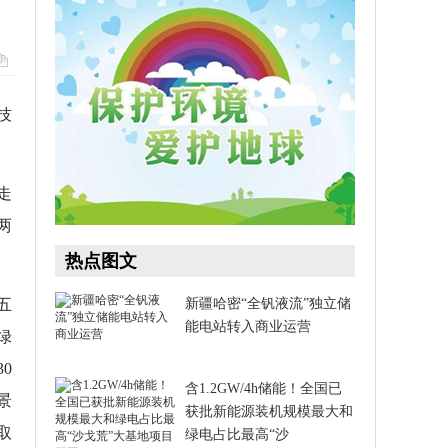
技
走
两
热点图文
五
新疆哈密“全钒液流”独立储
能电站转入商业运营​
绿
0
含1.2GW/4h储能！全国已
景
获批新能源装机规模最大和
取
绿电占比最高“沙