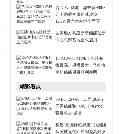
。
含5GWh储能！总投资988亿
元！内蒙古库布其沙漠
12GW风光大基地全面开
国家地方共建新型储能创新
中心总部基地正式启用
150MW/600MWh！全球海
拔最高、规模最大！华能海
描
南州储能项目顺利并网
精彩看点
SNEC ES+第十二届(2026)
国际储能和电池(上海)大会
暨展览会 邀请
构建“超弛豫临界态” 我国团
队突破无铅介质陶瓷高效脉