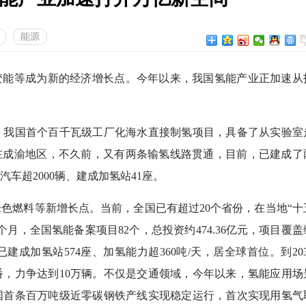
能源
能等成为新的经济增长点。今年以来，我国氢能产业正加速从
我国首个百千瓦级工厂化海水直接制氢项目，具备了从实验室
在成渝地区，不久前，又有两条输氢线路贯通，目前，已建成了
车超2000辆、建成加氢站41座。
燃料等新增长点。当前，全国已有超过20个省份，在当地“十
月，全国氢能备案项目82个，总投资约474.36亿元，项目覆盖
成加氢站574座、加氢能力超360吨/天，居全球首位。到203
翻番，力争达到10万辆。不仅是交通领域，今年以来，氢能应用场
国首条百万吨级近零碳钢铁产线实现稳定运行，首次实现用氢气