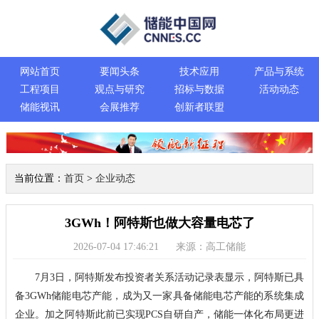
网站首页
要闻头条
技术应用
产品与系统
工程项目
观点与研究
招标与数据
活动动态
储能视讯
会展推荐
创新者联盟
当前位置：
首页
>
企业动态
3GWh！阿特斯也做大容量电芯了
2026-07-04 17:46:21
来源：高工储能
7月3日，阿特斯发布投资者关系活动记录表显示，阿特斯已具
备3GWh储能电芯产能，成为又一家具备储能电芯产能的系统集成
企业。加之阿特斯此前已实现PCS自研自产，储能一体化布局更进