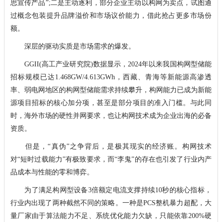
思宣传产品”;二是主动逐利，部分企业主动以构网为卖点，试图通
过概念包装提升品牌溢价和市场议价能力，借此抢占更多市场份
额。
深层的驱动实质是市场需求的爆发。
GGII(高工产业研究院)数据显示，2024年以来我国构网型储能
招标规模已达1.468GW/4.613GWh，西藏、青海等新能源高渗透
率、弱电网地区的构网型储能需求持续攀升，构网能力已成为新能
源项目招标的核心加分项，甚至是部分项目的准入门槛。与此同
时，海外市场的硬性并网要求，也让构网技术成为企业出海的必备
资质。
但是，“真伪”之争背后，是极其现实的经济账。构网技术
对“短时过载能力”有极致要求，而“李鬼”的存在也引发了行业内产
品成本与性能的零和博弈。
为了满足构网型设备3倍额定电流支撑持续10秒的核心指标，
行业内出现了两种截然不同的策略。一种是PCS整机暴力超配，大
量厂家由于算法能力不足、系统优化能力欠缺，只能依靠200%硬